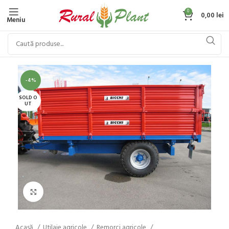
0
0,00
lei
Meniu
-4%
SOLD O
UT
Click to enlarge
Acasă
Utilaje agricole
Remorci agricole