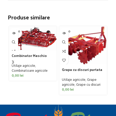
Produse similare
SOLD O
SOLD O
SOL
UT
UT
U
Combinator Maschio
Gaspardo model
Ma
Sandokan, 120-190 CP
Utilaje agricole
,
us
Grapa cu discuri purtata
Combinatoare agricole
si
Faza model FPL, 20-50 CP
Ut
0,00
lei
ER
re
Utilaje agricole
,
Grape
0
agricole
,
Grape cu discuri
0,00
lei