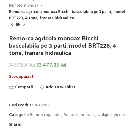
Remorci monoax
Remorca agricola monoax Bicchi, basculabila pe 3 parti, model
BRT228, 4 tone, franare hidraulica
Remorca agricola monoax Bicchi,
basculabila pe 3 parti, model BRT228, 4
tone, franare hidraulica
33.477,35
lei
34.991,90
lei
Stoc epuizat
Compară
Add to wishlist
Cod Produs:
BRT228-H
Categorii:
Remorci agricole
,
Remorci monoax
,
Utilaje agricole
Share: