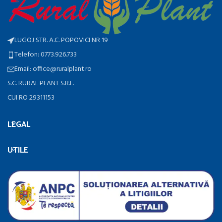
LUGOJ STR. A.C. POPOVICI NR 19
Telefon: 0773.926.733
Email: office@ruralplant.ro
S.C. RURAL PLANT S.R.L.
CUI RO 29311153
LEGAL
UTILE