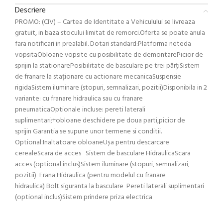
Descriere
PROMO: (CIV) – Cartea de Identitate a Vehiculului se livreaza
gratuit, in baza stocului limitat de remorci.Oferta se poate anula
fara notificari in prealabil. Dotari standard:Platforma neteda
vopsitaObloane vopsite cu posibilitate de demontarePicior de
sprijin la stationarePosibilitate de basculare pe trei părțiSistem
de franare la staționare cu actionare mecanicaSuspensie
rigidaSistem iluminare (stopuri, semnalizari, pozitii)Disponibila in 2
variante: cu franare hidraulica sau cu franare
pneumaticaOptionale incluse: pereti laterali
suplimentari;+obloane deschidere pe doua parti,picior de
sprijin Garantia se supune unor termene si conditii.
Optional:Inaltatoare obloaneUșa pentru descarcare
cerealeScara de acces Sistem de basculare HidraulicaScara
acces (optional inclus)Sistem iluminare (stopuri, semnalizari,
pozitii) Frana Hidraulica (pentru modelul cu franare
hidraulica) Bolt siguranta la basculare Pereti laterali suplimentari
(optional inclus)Sistem prindere priza electrica