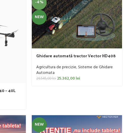
-4%
NEW
Ghidare automată tractor Vector HD408
Agricultura de precizie
,
Sisteme de Ghidare
Automata
25.362,00
lei
26.545,00
lei
40 – 40L
NEW