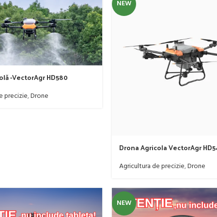
NEW
olă -VectorAgr HD580
e precizie
,
Drone
Drona Agricola VectorAgr HD5
Agricultura de precizie
,
Drone
NEW