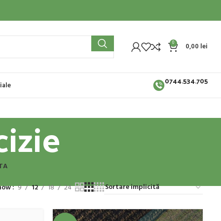
0
0,00
lei
0744.534.705
iale
cizie
TA
how
9
12
18
24