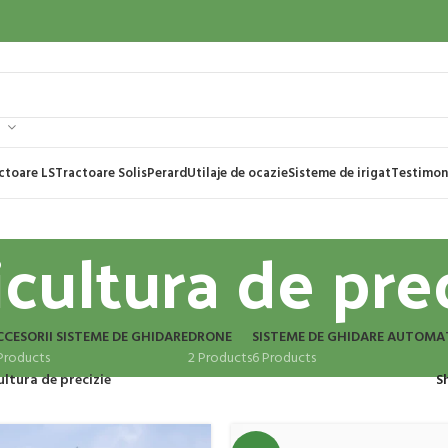
ctoare LS
Tractoare Solis
Perard
Utilaje de ocazie
Sisteme de irigat
Testimon
cultura de pre
CESORII SISTEME DE GHIDARE
DRONE
SISTEME DE GHIDARE AUTOMA
Products
2 Products
6 Products
ultura de precizie
S