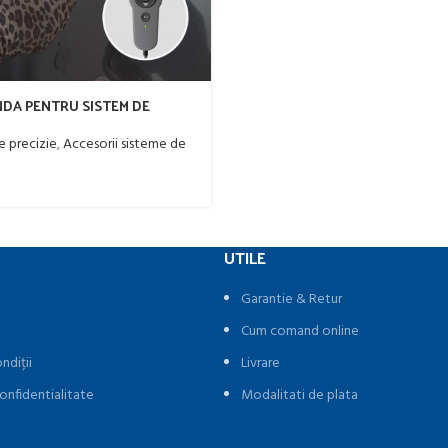
DA PENTRU SISTEM DE
UTOMATA TRACTOR HD 408
 818
e precizie
,
Accesorii sisteme de
UTILE
Garantie & Retur
Cum comand online
ndiții
Livrare
onfidentialitate
Modalitati de plata