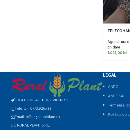
TELECOMAN
GHIDARE A
,HD 812, HD
Agricultura d
ghidare
1.025,00
lei
LEGAL
ANPC
ANPC SAL
LUGOJ STR. A.C. POPOVICI NR 19
Termeni și co
Telefon: 0773.926.733
Politica de c
Email: office@ruralplant.ro
S.C. RURAL PLANT S.R.L.