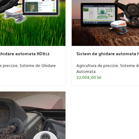
ghidare automata HD812
Sistem de ghidare automata 
R GPS AGRICOL
VECTOR AGR GPS AGRICOL
e precizie
,
Sisteme de Ghidare
Agricultura de precizie
,
Sisteme d
Automata
i
32.004,00
lei