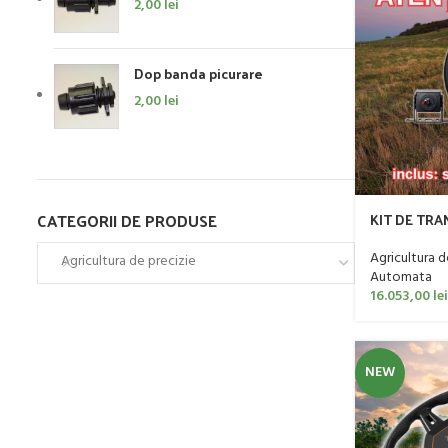
2,00
lei
Dop banda picurare
2,00
lei
CATEGORII DE PRODUSE
KIT DE TRA
AUTOMATA
Agricultura d
Agricultura de precizie
Automata
16.053,00
lei
NEW