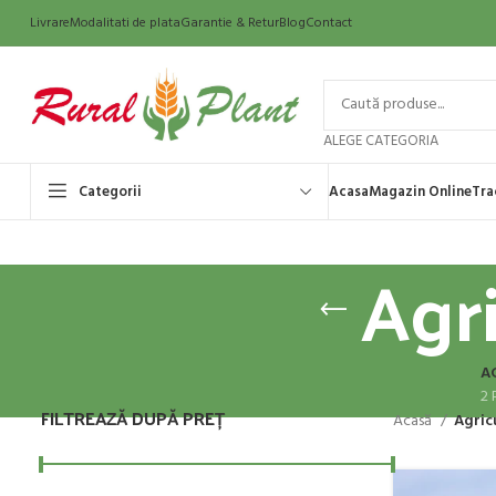
Livrare
Modalitati de plata
Garantie & Retur
Blog
Contact
ALEGE CATEGORIA
Categorii
Acasa
Magazin Online
Tra
Agri
AC
2 
FILTREAZĂ DUPĂ PREȚ
Acasă
Agric