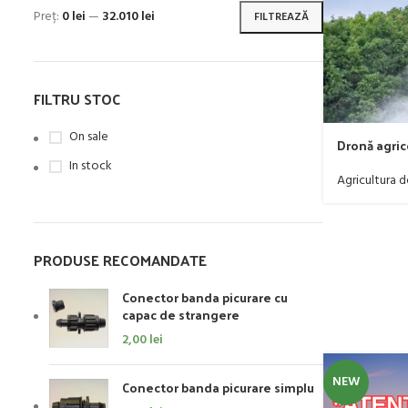
Preț:
0 lei
—
32.010 lei
FILTREAZĂ
FILTRU STOC
On sale
Dronă agric
In stock
Agricultura d
PRODUSE RECOMANDATE
Conector banda picurare cu
capac de strangere
2,00
lei
NEW
Conector banda picurare simplu