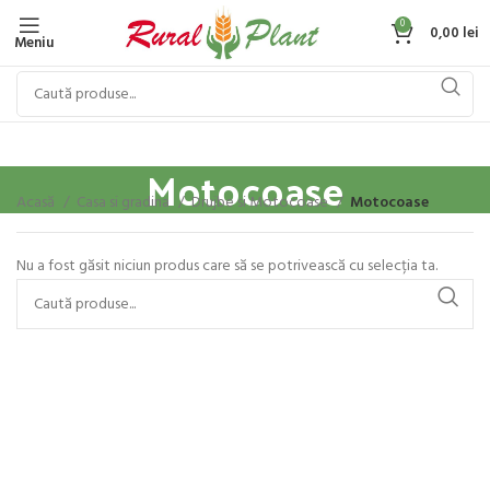
0
0,00
lei
Meniu
Motocoase
Acasă
Casa si gradina
Drujbe si Motocoase
Motocoase
Nu a fost găsit niciun produs care să se potrivească cu selecția ta.