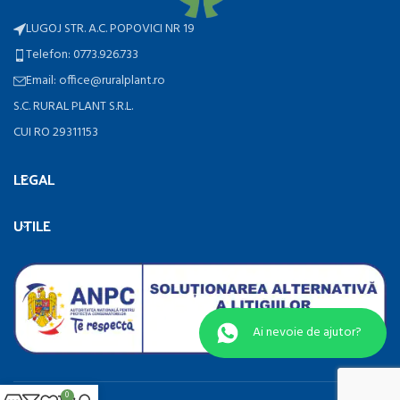
LUGOJ STR. A.C. POPOVICI NR 19
Telefon: 0773.926.733
Email: office@ruralplant.ro
S.C. RURAL PLANT S.R.L.
CUI RO 29311153
LEGAL
UTILE
Ai nevoie de ajutor?
0