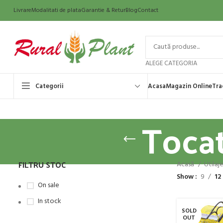
Livrare
Modalitati de plata
Garantie & Retur
Blog
Contact
ALEGE CATEGORIA
Categorii
Acasa
Magazin Online
Tra
Tocat
FILTRU STOC
Acasă
Utilaj
Show
9
12
On sale
In stock
SOLD
OUT