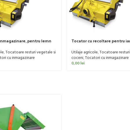
inmagazinare, pentru lemn
Tocator cu recoltare pentru i
 Firenze, 80-110 CP
model Alba, 35-55 CP
ole
,
Tocatoare resturi vegetale si
Utilaje agricole
,
Tocatoare resturi
ori cu inmagazinare
coceni
,
Tocatori cu inmagazinare
0,00
lei