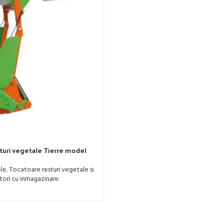
turi vegetale Tierre model
-30 CP
ole
,
Tocatoare resturi vegetale si
ori cu inmagazinare