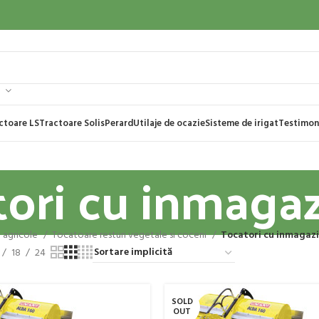
ctoare LS
Tractoare Solis
Perard
Utilaje de ocazie
Sisteme de irigat
Testimon
ori cu inmaga
e agricole
Tocatoare resturi vegetale si coceni
Tocatori cu inmagaz
18
24
SOLD
OUT