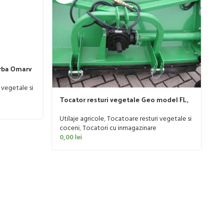
arba Omarv
 vegetale si
Tocator resturi vegetale Geo model FL,
25-35 CP
Utilaje agricole
,
Tocatoare resturi vegetale si
coceni
,
Tocatori cu inmagazinare
0,00
lei