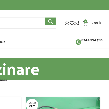
0
0,00
lei
0744.534.705
iale
zinare
inare
SOLD
OUT