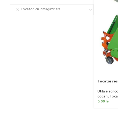
Tocatori cu inmagazinare
Tocator res
Extreme, 12
Utilaje agric
coceni
,
Tocat
0,00
lei