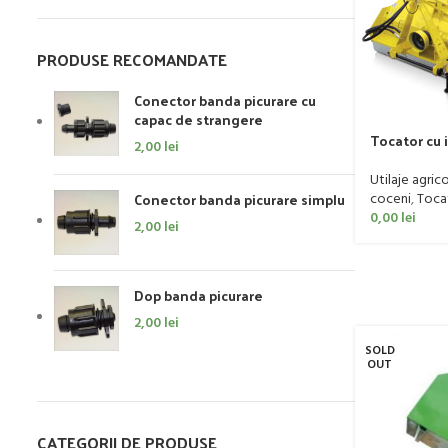
PRODUSE RECOMANDATE
Conector banda picurare cu
capac de strangere
Tocator cu 
2,00
lei
Omarv model
Utilaje agric
Conector banda picurare simplu
coceni
,
Tocat
0,00
lei
2,00
lei
Dop banda picurare
2,00
lei
SOLD
OUT
CATEGORII DE PRODUSE