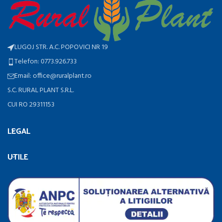
LUGOJ STR. A.C. POPOVICI NR 19
Telefon: 0773.926.733
Email: office@ruralplant.ro
S.C. RURAL PLANT S.R.L.
CUI RO 29311153
LEGAL
UTILE