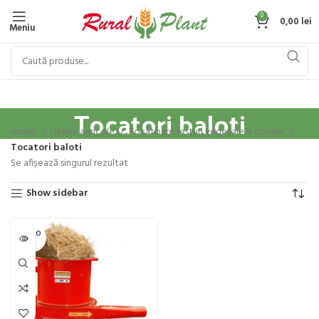
0
0,00
lei
Meniu
Tocatori baloti
Acasă
Utilaje agricole
Tocatoare resturi vegetale si coceni
Tocatori baloti
Se afișează singurul rezultat
Show sidebar
SOLD O
UT