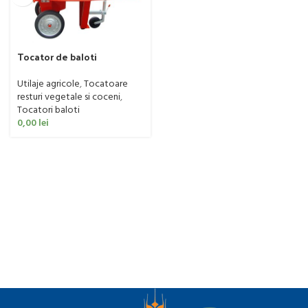
Tocator de baloti
Caravaggi model TPF 8
Utilaje agricole
,
Tocatoare
resturi vegetale si coceni
,
Tocatori baloti
0,00
lei