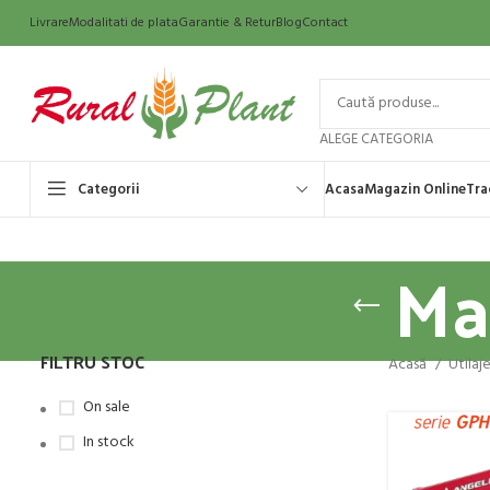
Livrare
Modalitati de plata
Garantie & Retur
Blog
Contact
ALEGE CATEGORIA
Categorii
Acasa
Magazin Online
Tra
Ma
FILTRU STOC
Acasă
Utilaj
On sale
In stock