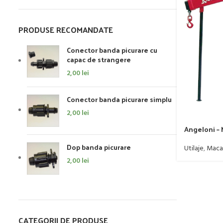
PRODUSE RECOMANDATE
Conector banda picurare cu
capac de strangere
2,00
lei
Conector banda picurare simplu
2,00
lei
Angeloni – 
Dop banda picurare
Utilaje
,
Macar
2,00
lei
CATEGORII DE PRODUSE