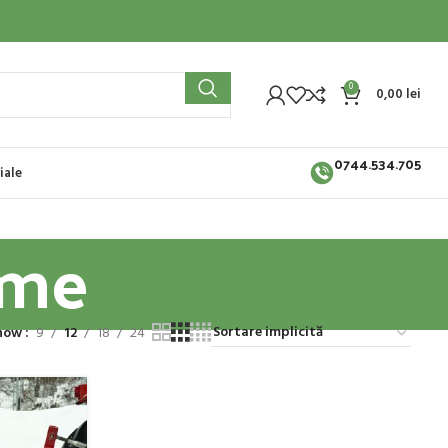
0
0,00
lei
0744.534.705
iale
ame
how
9
12
18
24