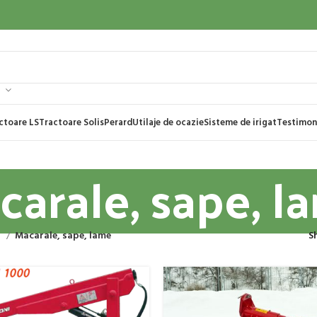
ctoare LS
Tractoare Solis
Perard
Utilaje de ocazie
Sisteme de irigat
Testimon
carale, sape, l
e
Macarale, sape, lame
S