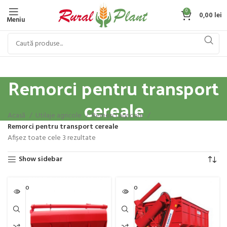
0
0,00
lei
Meniu
Remorci pentru transport
cereale
Acasă
Utilaje agricole
Remorci agricole
Remorci pentru transport cereale
Afișez toate cele 3 rezultate
Show sidebar
SOLD O
SOLD O
UT
UT