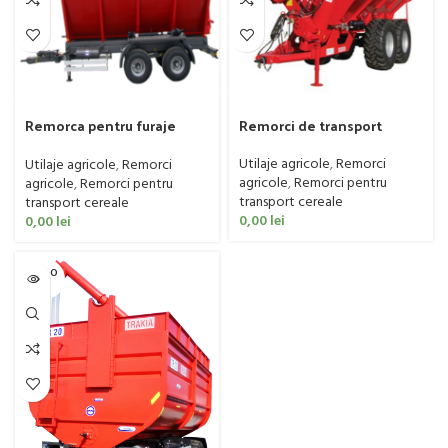
Remorci de transport
Remorca pentru furaje
cereale cu snec Madara,
Madara, model Kamchia
model Complement
Utilaje agricole
,
Remorci
Utilaje agricole
,
Remorci
agricole
,
Remorci pentru
agricole
,
Remorci pentru
transport cereale
transport cereale
0,00
lei
0,00
lei
SOLD O
UT