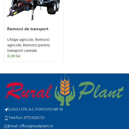
Remorci de transport
cereale cu snec Madara,
Model Trakia
Utilaje agricole
,
Remorci
agricole
,
Remorci pentru
transport cereale
0,00
lei
LUGOJ STR. A.C. POPOVICI NR 19
Telefon: 0773.926.733
Email: office@ruralplant.ro