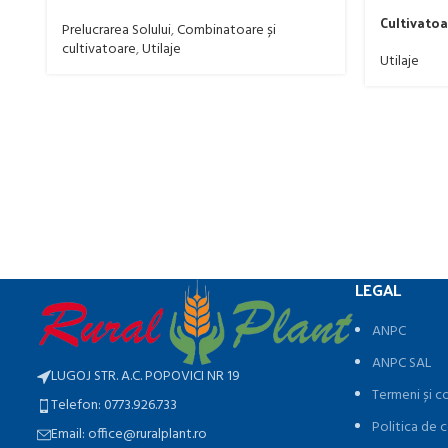
Cultivatoa
Prelucrarea Solului
,
Combinatoare și
cultivatoare
,
Utilaje
Utilaje
LEGAL
ANPC
ANPC SAL
LUGOJ STR. A.C. POPOVICI NR 19
Termeni și co
Telefon: 0773.926.733
Politica de c
Email: office@ruralplant.ro