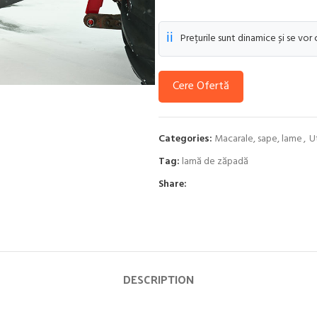
ℹ️
Prețurile sunt dinamice și se vor
Cere Ofertă
Categories:
Macarale, sape, lame
,
U
Tag:
lamă de zăpadă
Share:
DESCRIPTION