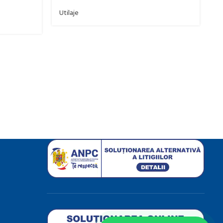
Utilaje
O
Pr
c