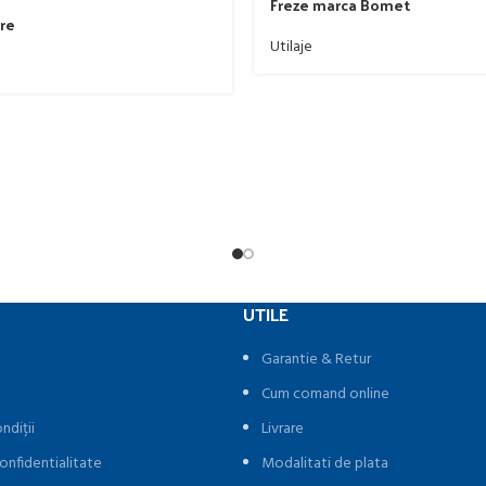
Freze marca Bomet
re
Utilaje
UTILE
Garantie & Retur
Cum comand online
ndiții
Livrare
onfidentialitate
Modalitati de plata