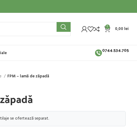
0
0,00
lei
0744.534.705
iale
me
FPM – lamă de zăpadă
 zăpadă
tilaje se ofertează separat.