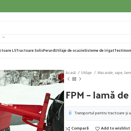
ctoare LS
Tractoare Solis
Perard
Utilaje de ocazie
Sisteme de irigat
Testimon
Acasă
Utilaje
Macarale, sape, la
FPM – lamă de
ℹ️
Transportul pentru tractoare și u
Compară
Add to wishlist