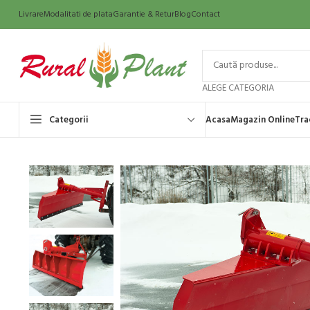
Livrare
Modalitati de plata
Garantie & Retur
Blog
Contact
ALEGE CATEGORIA
Categorii
Acasa
Magazin Online
Tra