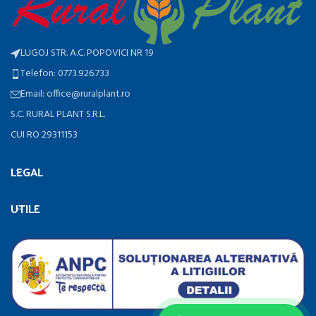
LUGOJ STR. A.C. POPOVICI NR 19
Telefon: 0773.926.733
Email: office@ruralplant.ro
S.C. RURAL PLANT S.R.L.
CUI RO 29311153
LEGAL
UTILE