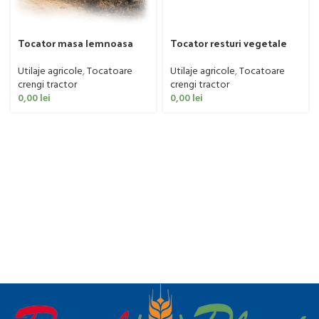
Tocator masa lemnoasa
Tocator resturi vegetale
Carravagi, BIO 1900
Caravaggi model BIO 1250
Utilaje agricole
,
Tocatoare
Utilaje agricole
,
Tocatoare
crengi tractor
crengi tractor
0,00
lei
0,00
lei