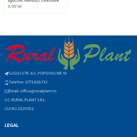
agricole
,
Remorci forestiere
0,00
lei
LUGOJ STR. A.C. POPOVICI NR 19
Telefon: 0773.926.733
Email: office@ruralplant.ro
S.C. RURAL PLANT S.R.L.
CUI RO 29311153
LEGAL