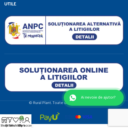
UTILE
Ai nevoie de ajutor?
©️ Rural Plant. Toate drepturile rezervate.
0
Shop
Filters
Wishlist
Cart
My account