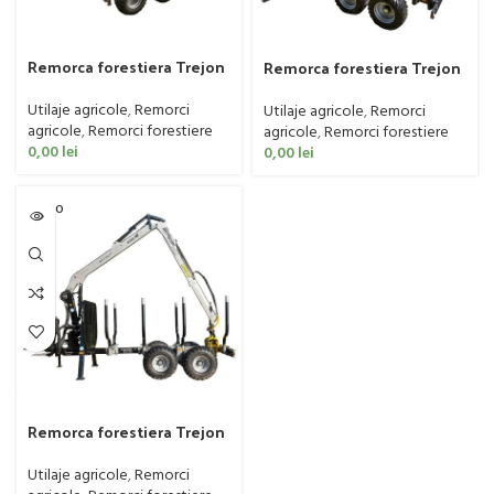
Remorca forestiera Trejon
Remorca forestiera Trejon
modelul MF, seria 1050,
modelul MF, seria 1602
1050 BS
Utilaje agricole
,
Remorci
Utilaje agricole
,
Remorci
agricole
,
Remorci forestiere
agricole
,
Remorci forestiere
0,00
lei
0,00
lei
SOLD O
UT
Remorca forestiera Trejon
modelul MF, seria 650, 850,
950
Utilaje agricole
,
Remorci