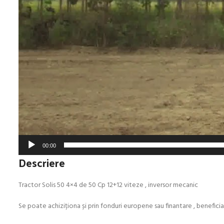
00:00
Descriere
Tractor Solis 50 4×4 de 50 Cp 12+12 viteze , inversor mecanic
Se poate achiziționa și prin fonduri europene sau finantare , benefici