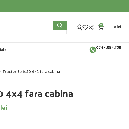
0
0,00
lei
0744.534.705
iale
Tractor Solis 50 4×4 fara cabina
50 4×4 fara cabina
0
lei