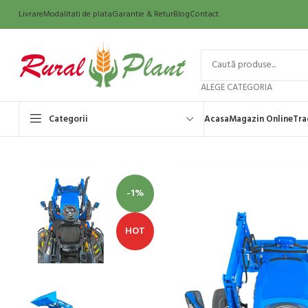
Livrare
Modalitati de plata
Garantie & Retur
Blog
Contact
ALEGE CATEGORIA
Categorii
Acasa
Magazin Online
Tra
-1%
HOT