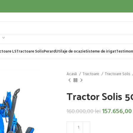
ctoare LS
Tractoare Solis
Perard
Utilaje de ocazie
Sisteme de irigat
Testimon
Acasă
Tractoare
Tractoare Solis
Tractor Solis 
157.656,0
160.000,00
lei