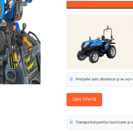
ℹ️
Prețurile sunt dinamice și se vor
Cere Ofertă
ℹ️
Transportul pentru tractoare și u