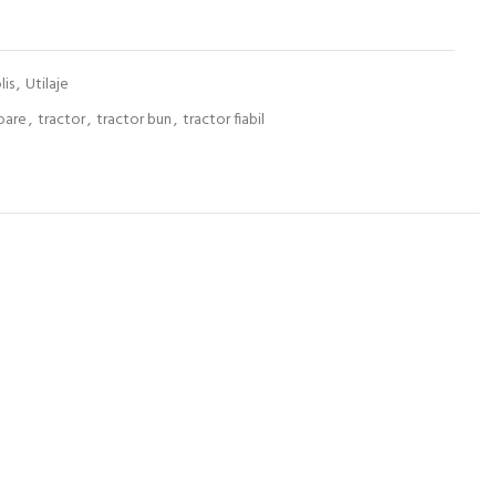
lis
,
Utilaje
oare
,
tractor
,
tractor bun
,
tractor fiabil