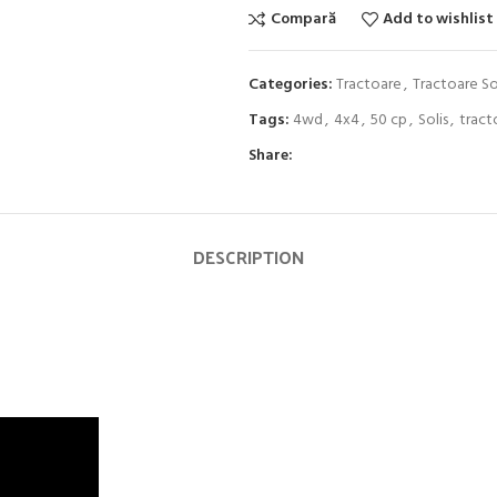
Compară
Add to wishlist
Categories:
Tractoare
,
Tractoare So
Tags:
4wd
,
4x4
,
50 cp
,
Solis
,
tract
Share:
DESCRIPTION