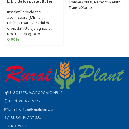
Erbicidator purtat Bufer,
transfer cereale
Trans-eXpress
,
Remorci Perard
,
Panter Maxi Plus, 1800 litri,
Trans-eXpress
lance 18 m in X, deschidere
Instalatii erbicidat si
si ridicare hidraulica, latime
atomizoare (MET-uri)
,
de transport 3m, trijet
Erbicidatoare si masini de
erbicidat
,
Utilaje agricole
,
Root Catalog
,
Root
0,00
lei
LUGOJ STR. A.C. POPOVICI NR 19
Telefon: 0773.926.733
Email: office@ruralplant.ro
S.C. RURAL PLANT S.R.L.
CUI RO 29311153