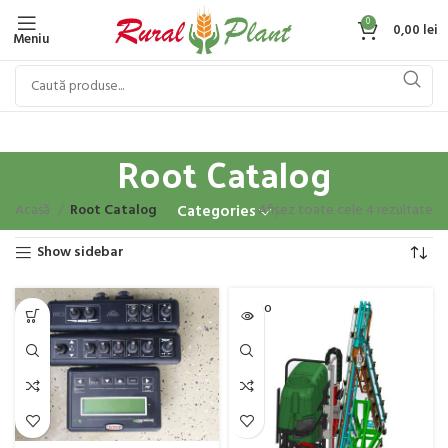
0
0,00
lei
Meniu
Root Catalog
Acasă
Root Catalog
Afișez toate cele 4 rezultate
Categories
Show sidebar
SOLD O
UT