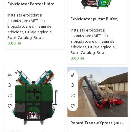
Erbicidator Panter Hidro
Anatolia, 1200 lt, 18m, duze
trijet, ridicare si
Instalatii erbicidat si
Erbicidator purtat Bufer,
deschidere hidraulica,
atomizoare (MET-uri)
,
Panter Maxi Plus, 1500 litri,
filtre linie
Erbicidatoare si masini de
lance 18 m in X, deschidere
Instalatii erbicidat si
erbicidat
,
Utilaje agricole
,
si ridicare hidraulica, latime
atomizoare (MET-uri)
,
Root Catalog
,
Root
de transport 3m, trijet
Erbicidatoare si masini de
0,00
lei
erbicidat
,
Utilaje agricole
,
Root Catalog
,
Root
0,00
lei
SOLD O
UT
Perard Trans-eXpress 500 –
Buncăr mobil pentru