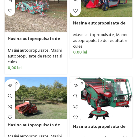
Masina autopropulsata de
recoltat fructe de padure,
Jagoda, model OSKAR-4WD
Masini autopropulsate
,
Masini
Masina autopropulsata de
autopropulsate de recoltat si
recoltat fructe de padure
cules
AMB Rousset R17
Masini autopropulsate
,
Masini
0,00
lei
autopropulsate de recoltat si
cules
0,00
lei
SOLD O
SOLD O
UT
UT
Masina autopropulsata de
Masina autopropulsata de
recoltat/cules AMB Rousset
recoltat/cules AMB Rousset
model R06
Masini autopropulsate
,
Masini