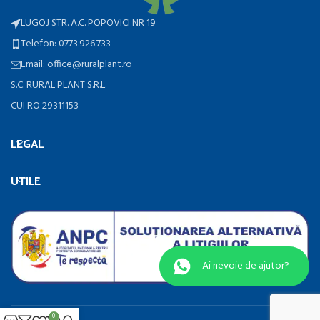
LUGOJ STR. A.C. POPOVICI NR 19
Telefon: 0773.926.733
Email: office@ruralplant.ro
S.C. RURAL PLANT S.R.L.
CUI RO 29311153
LEGAL
UTILE
Ai nevoie de ajutor?
0