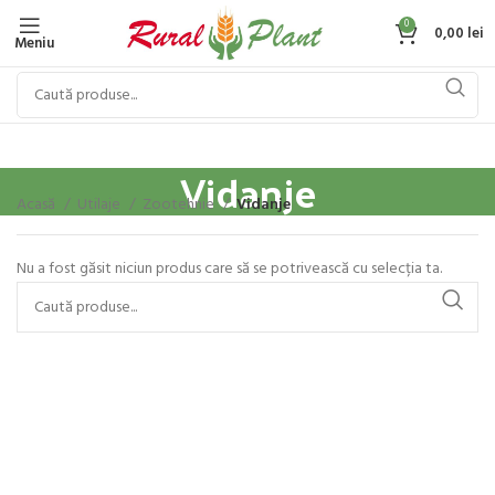
0
0,00
lei
Meniu
Vidanje
Acasă
Utilaje
Zootehnie
Vidanje
Nu a fost găsit niciun produs care să se potrivească cu selecția ta.