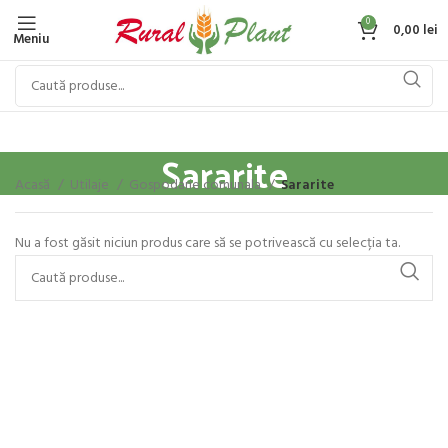
0
0,00
lei
Meniu
Sararite
Acasă
Utilaje
Gospodarie comunala
Sararite
Nu a fost găsit niciun produs care să se potrivească cu selecția ta.