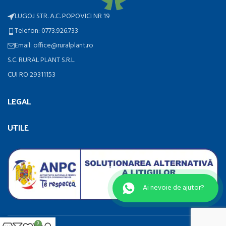
LUGOJ STR. A.C. POPOVICI NR 19
Telefon: 0773.926.733
Email: office@ruralplant.ro
S.C. RURAL PLANT S.R.L.
CUI RO 29311153
LEGAL
UTILE
Ai nevoie de ajutor?
0