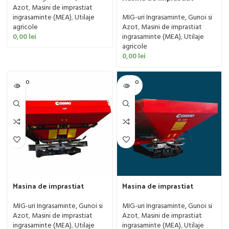
ingrasaminte / material
Azot
,
Masini de imprastiat
antiderapant Cosmo
ingrasaminte (MEA)
,
Utilaje
MIG-uri Ingrasaminte, Gunoi si
model RT- PRO 1000
agricole
Azot
,
Masini de imprastiat
0,00
lei
ingrasaminte (MEA)
,
Utilaje
agricole
0,00
lei
SOLD O
SOLD O
UT
UT
Masina de imprastiat
Masina de imprastiat
ingrasaminte Cosmo
ingrasaminte Cosmo,
model RX
model RE
MIG-uri Ingrasaminte, Gunoi si
MIG-uri Ingrasaminte, Gunoi si
Azot
,
Masini de imprastiat
Azot
,
Masini de imprastiat
ingrasaminte (MEA)
,
Utilaje
ingrasaminte (MEA)
,
Utilaje