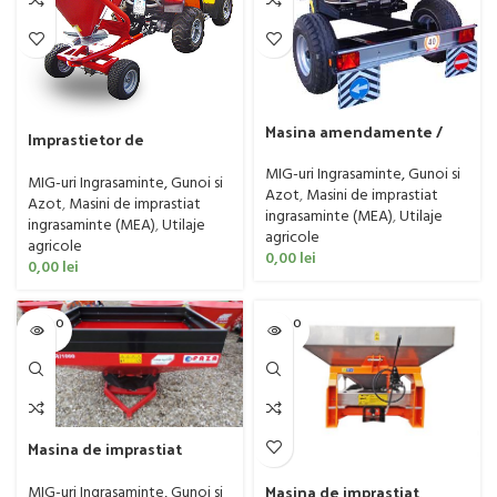
Masina amendamente /
Imprastietor de
material antiderapant
ingrasaminte Cosmo
Cosmo model RX-T
MIG-uri Ingrasaminte, Gunoi si
model PTP
MIG-uri Ingrasaminte, Gunoi si
Azot
,
Masini de imprastiat
Azot
,
Masini de imprastiat
ingrasaminte (MEA)
,
Utilaje
ingrasaminte (MEA)
,
Utilaje
agricole
agricole
0,00
lei
0,00
lei
SOLD O
SOLD O
UT
UT
Masina de imprastiat
ingrasaminte (azot) Faza,
model SPR, 800 – 1000 litri
Masina de imprastiat
MIG-uri Ingrasaminte, Gunoi si