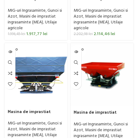
ingrasaminte Faza model
ingrasaminte Faza model
FS, 250L
FS, 500L
MIG-uri Ingrasaminte, Gunoi si
MIG-uri Ingrasaminte, Gunoi si
Azot
,
Masini de imprastiat
Azot
,
Masini de imprastiat
ingrasaminte (MEA)
,
Utilaje
ingrasaminte (MEA)
,
Utilaje
agricole
agricole
1.917,77
lei
2.114,46
lei
1.996,45
lei
2.202,98
lei
SOLD O
SOLD O
UT
UT
Masina de imprastiat
Masina de imprastiat
ingrasaminte Madara,
ingrasaminte Maschio
model Cyclone
Gaspardo, model ZENO 32
MIG-uri Ingrasaminte, Gunoi si
MIG-uri Ingrasaminte, Gunoi si
Azot
,
Masini de imprastiat
Azot
,
Masini de imprastiat
ingrasaminte (MEA)
,
Utilaje
ingrasaminte (MEA)
,
Utilaje