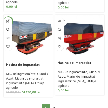
agricole
agricole
0,00
lei
0,00
lei
SOLD O
-4%
UT
Masina de imprastiat
Masina de imprastiat
ingrasaminte, Faza, model
ingrasaminte, Faza, model
B-Delux 1500
MIG-uri Ingrasaminte, Gunoi si
B-Delux 2000, cuva Inox
MIG-uri Ingrasaminte, Gunoi si
Azot
,
Masini de imprastiat
Azot
,
Masini de imprastiat
ingrasaminte (MEA)
,
Utilaje
ingrasaminte (MEA)
,
Utilaje
agricole
agricole
0,00
lei
51.170,00
lei
53.481,16
lei