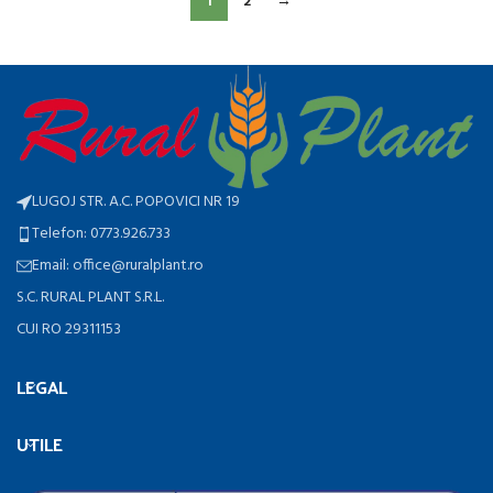
1
2
→
LUGOJ STR. A.C. POPOVICI NR 19
Telefon: 0773.926.733
Email: office@ruralplant.ro
S.C. RURAL PLANT S.R.L.
CUI RO 29311153
LEGAL
UTILE