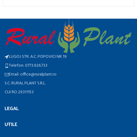
LUGOJ STR. A.C. POPOVICI NR 19
Telefon: 0773.926.733
Email: office@ruralplant.ro
S.C. RURAL PLANT S.R.L.
CUI RO 29311153
LEGAL
UTILE