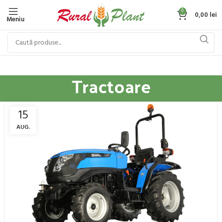
0
0,00
lei
Meniu
Tractoare
15
AUG.