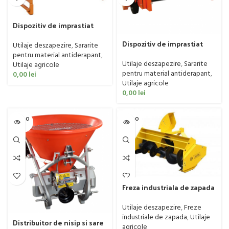
Dispozitiv de imprastiat
nisip si sare Matev model
Dispozitiv de imprastiat
SPR H/M 80/100/120
Utilaje deszapezire
,
Sararite
nisip si sare Matev model
pentru material antiderapant
,
SPR WD 100
Utilaje deszapezire
,
Sararite
Utilaje agricole
pentru material antiderapant
,
0,00
lei
Utilaje agricole
0,00
lei
SOLD O
SOLD O
UT
UT
Freza industriala de zapada
Akpil model Stratus,60-80
CP
Utilaje deszapezire
,
Freze
industriale de zapada
,
Utilaje
Distribuitor de nisip si sare
agricole