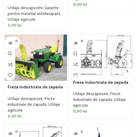
Matev model SPR H/M
0,00
lei
125/250/400 ST
Utilaje deszapezire
,
Sararite
pentru material antiderapant
,
Utilaje agricole
0,00
lei
SOLD O
SOLD O
UT
UT
Freza industriala de zapada
Freza industriala de zapada
Cerruti model Big, 60-130
Cerruti model Basic, 14-30
CP
Utilaje deszapezire
,
Freze
CP
Utilaje deszapezire
,
Freze
industriale de zapada
,
Utilaje
industriale de zapada
,
Utilaje
agricole
agricole
0,00
lei
0,00
lei
SOLD O
SOLD O
UT
UT