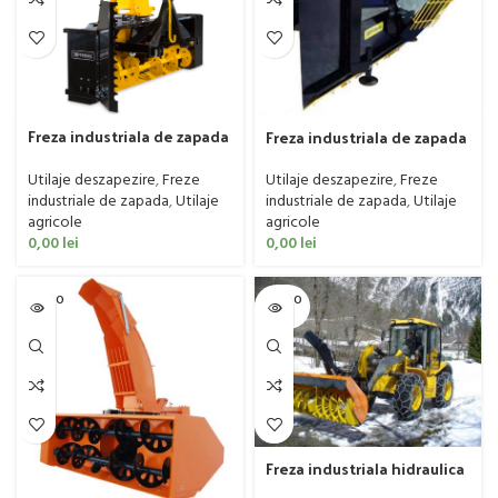
Freza industriala de zapada
Freza industriala de zapada
Trejon model SB, 25-135 CP
Trejon model V-rotary, 35-
125 CP
Utilaje deszapezire
,
Freze
Utilaje deszapezire
,
Freze
industriale de zapada
,
Utilaje
industriale de zapada
,
Utilaje
agricole
agricole
0,00
lei
0,00
lei
SOLD O
SOLD O
UT
UT
Freza industriala hidraulica
de zapada Cerruti model