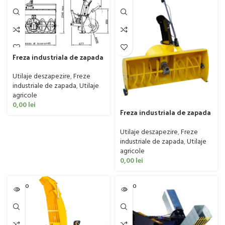
Freza industriala de zapada
Cerruti model Middle, 30-
100 CP
Utilaje deszapezire
,
Freze
industriale de zapada
,
Utilaje
agricole
0,00
lei
Freza industriala de zapada
Matev model SBL-M 100
Utilaje deszapezire
,
Freze
industriale de zapada
,
Utilaje
agricole
0,00
lei
SOLD O
SOLD O
UT
UT