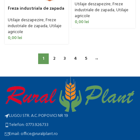
BIG HY, 1600-2500mm
Utilaje deszapezire
,
Freze
Freza industriala de zapada
industriale de zapada
,
Utilaje
Trejon serie Optimal
agricole
model HD, 55-300 CP
Utilaje deszapezire
,
Freze
0,00
lei
industriale de zapada
,
Utilaje
agricole
0,00
lei
1
2
3
4
5
→
LUGOJ STR. A.C. POPOVICI NR 19
Telefon: 0773.926.733
Email: office@ruralplant.ro