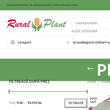
Livrare
Modalitati de plata
Garantie & Retur
Blog
Contact
ALEGE CATEGORIA
Categorii
Acasa
Magazin Online
Tra
P
FILTREAZĂ DUPĂ PREȚ
Acasă
Utilaj
SOLD
OUT
Preț:
0 lei
—
93.510 lei
FILTREAZĂ