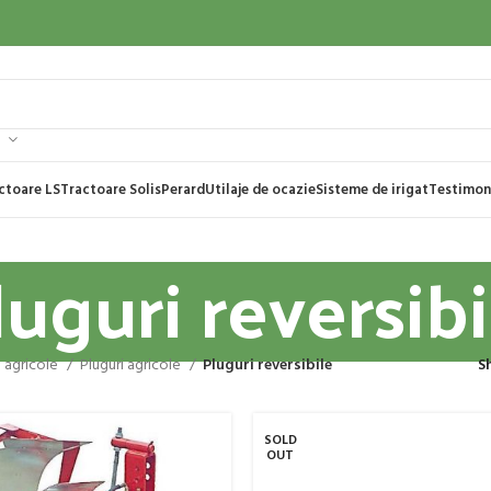
ctoare LS
Tractoare Solis
Perard
Utilaje de ocazie
Sisteme de irigat
Testimon
luguri reversibi
e agricole
Pluguri agricole
Pluguri reversibile
S
SOLD
OUT