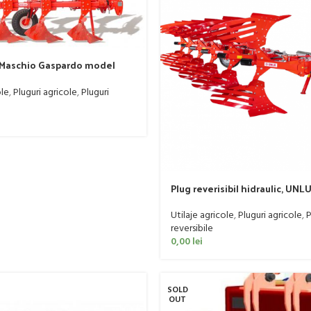
t Maschio Gaspardo model
-140 CP
ole
,
Pluguri agricole
,
Pluguri
Plug reverisibil hidraulic, UNLU
semi purtat cu ajustare latime 
370-430 CP
Utilaje agricole
,
Pluguri agricole
,
P
reversibile
0,00
lei
SOLD
OUT