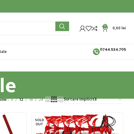
0
0,00
lei
0744.534.705
iale
le
how
9
12
18
24
SOLD
OUT