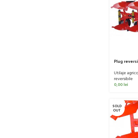
Plug revers
SPRING, 105
Utilaje agric
reversibile
0,00
lei
SOLD
OUT