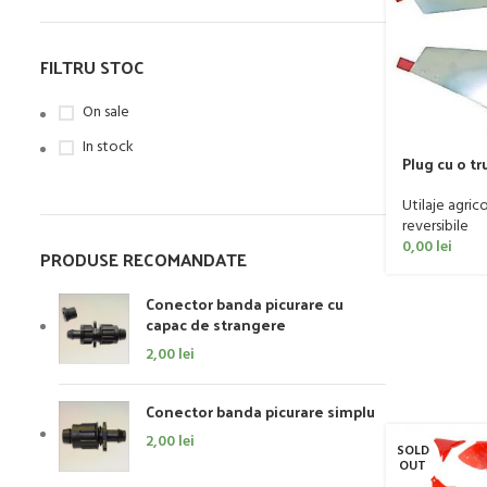
FILTRU STOC
On sale
In stock
Plug cu o tru
Aldo Biagio
Utilaje agric
reversibile
0,00
lei
PRODUSE RECOMANDATE
Conector banda picurare cu
capac de strangere
2,00
lei
Conector banda picurare simplu
2,00
lei
SOLD
OUT