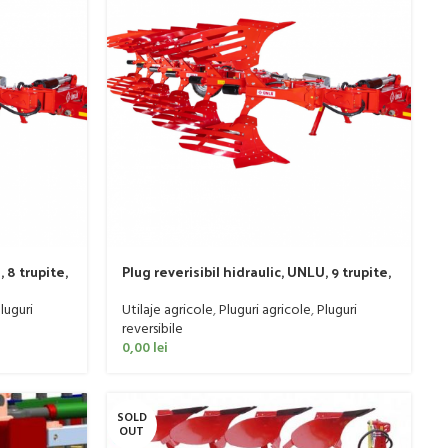
, 8 trupite,
Plug reverisibil hidraulic, UNLU, 9 trupite,
variplus,
semi purtat cu ajustare latime variplus,
410-470 CP
luguri
Utilaje agricole
,
Pluguri agricole
,
Pluguri
reversibile
0,00
lei
SOLD
OUT