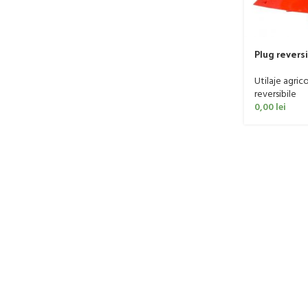
Plug revers
VBXIS-02B, 
Utilaje agric
reversibile
0,00
lei