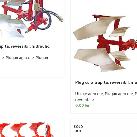
pita, reversibil, hidraulic,
li model VRI 14-40 CP
ole
,
Pluguri agricole
,
Pluguri
Plug cu o trupita, reversibil, m
Biagioli model VR, 12 – 35 CP
Utilaje agricole
,
Pluguri agricole
,
P
reversibile
0,00
lei
SOLD
OUT