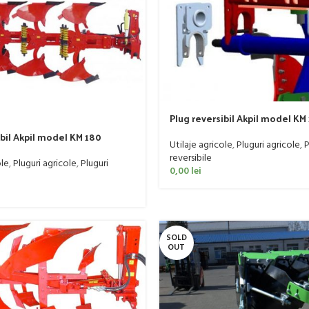
Plug reversibil Akpil model KM 
trupite, 90-140 CP
ibil Akpil model KM 180
Utilaje agricole
,
Pluguri agricole
,
P
-180 CP
reversibile
ole
,
Pluguri agricole
,
Pluguri
0,00
lei
SOLD
OUT