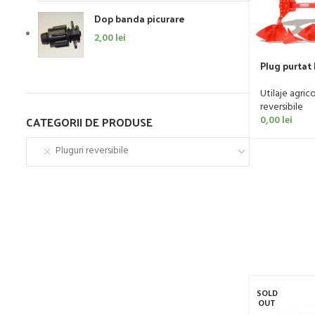
Dop banda picurare
2,00
lei
Plug purta
Unico M, 90
Utilaje agric
reversibile
CATEGORII DE PRODUSE
0,00
lei
Pluguri reversibile
SOLD
OUT