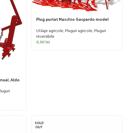
Plug purtat Maschio Gaspardo model
Unico L, 120-250 CP
Utilaje agricole
,
Pluguri agricole
,
Pluguri
reversibile
0,00
lei
anual, Aldo
luguri
SOLD
OUT