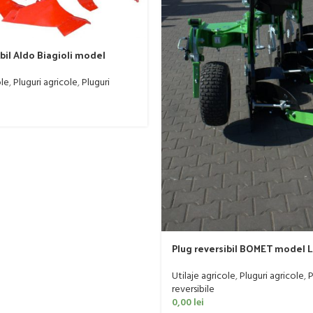
ibil Aldo Biagioli model
50-60 CP
ole
,
Pluguri agricole
,
Pluguri
Plug reversibil BOMET model L
CP
Utilaje agricole
,
Pluguri agricole
,
P
reversibile
0,00
lei