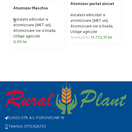
Atomizor purtat zincat
At
Atomizor Maschio
pentru vie si livada
pe
Gaspardo model Futura
Bufer, model Ronda,
Bu
Instalatii erbicidat si
In
Avant 1000/800/121 E
Instalatii erbicidat si
300 litri
40
atomizoare (MET-uri)
,
at
atomizoare (MET-uri)
,
Atomizoare vie si livada
,
At
Atomizoare vie si livada
,
Utilaje agricole
Ut
Utilaje agricole
11.772,15
lei
12.303,22
lei
12
0,00
lei
LUGOJ STR. A.C. POPOVICI NR 19
Telefon: 0773.926.733