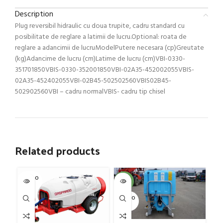
Description
Plug reversibil hidraulic cu doua trupite, cadru standard cu
posibilitate de reglare a latimii de lucru.Optional: roata de
reglare a adancimii de lucruModelPutere necesara (cp)Greutate
(kg)Adancime de lucru (cm)Latime de lucru (cm)VBI-0330-
351701850VBIS-0330-352001850VBI-02A35-452002055VBIS-
02A35-452402055VBI-02B45-502502560VBIS02B45-
502902560VBI – cadru normalVBIS- cadru tip chisel
Related products
SOLD O
-4%
-4
UT
SOLD O
SOL
UT
U