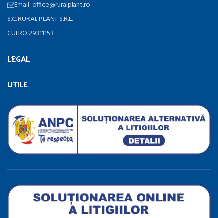
Email: office@ruralplant.ro
S.C. RURAL PLANT S.R.L.
CUI RO 29311153
LEGAL
UTILE