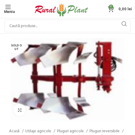
0
0,00
lei
Meniu
SOLD O
UT
Click to enlarge
Acasă
Utilaje agricole
Pluguri agricole
Pluguri reversibile