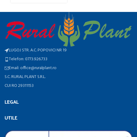
LUGOJ STR. A.C. POPOVICI NR 19
Telefon: 0773.926.733
Email: office@ruralplant.ro
S.C. RURAL PLANT S.R.L.
CUI RO 29311153
LEGAL
UTILE