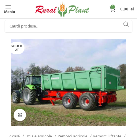
0
0,00
lei
Meniu
SOLD O
UT
Click to enlarge
Acasă
Utilaje agricole
Remorci agricole
Remorci liftante