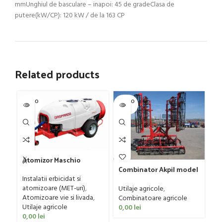
mmUnghiul de basculare – inapoi: 45 de gradeClasa de
putere(kW/CP): 120 kW / de la 163 CP
Related products
SOLD O
SOLD O
SOL
UT
UT
U
Atomizor Maschio
Gaspardo model Futura
Combinator Akpil model
Gr
Avant 1000/800/121 E
Rylec XL, 80-160 CP
Instalatii erbicidat si
Fa
atomizoare (MET-uri)
,
Utilaje agricole
,
Ut
Atomizoare vie si livada
,
Combinatoare agricole
ag
Utilaje agricole
0,00
lei
0
0,00
lei