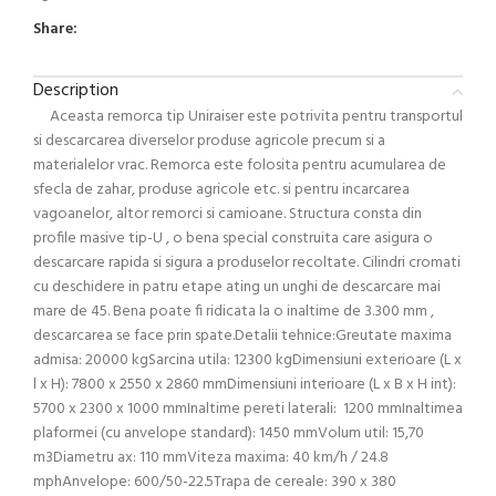
Share:
Description
Aceasta remorca tip Uniraiser este potrivita pentru transportul
si descarcarea diverselor produse agricole precum si a
materialelor vrac. Remorca este folosita pentru acumularea de
sfecla de zahar, produse agricole etc. si pentru incarcarea
vagoanelor, altor remorci si camioane. Structura consta din
profile masive tip-U , o bena special construita care asigura o
descarcare rapida si sigura a produselor recoltate. Cilindri cromati
cu deschidere in patru etape ating un unghi de descarcare mai
mare de 45. Bena poate fi ridicata la o inaltime de 3.300 mm ,
descarcarea se face prin spate.Detalii tehnice:Greutate maxima
admisa: 20000 kgSarcina utila: 12300 kgDimensiuni exterioare (L x
l x H): 7800 x 2550 x 2860 mmDimensiuni interioare (L x B x H int):
5700 x 2300 x 1000 mmInaltime pereti laterali: 1200 mmInaltimea
plaformei (cu anvelope standard): 1450 mmVolum util: 15,70
m3Diametru ax: 110 mmViteza maxima: 40 km/h / 24.8
mphAnvelope: 600/50-22.5Trapa de cereale: 390 x 380