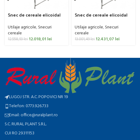
Snec de cereale elicoidal
Snec de cereale elicoidal
IMUM BY POM, model
IMUM BY POM, model
T206/5, inox, 4 metri
T206/5, inox, cu vana cu 3
Utilaje agricole
,
Snecuri
Utilaje agricole
,
Snecuri
cai, ON-OFF, 3 metri
cereale
cereale
12.018,01
lei
12.431,07
lei
12.558,93
lei
13.001,49
lei
LUGOJ STR. A.C. POPOVICI NR 19
Telefon: 0773.926.733
Email: office@ruralplant.ro
S.C. RURAL PLANT S.R.L.
CUI RO 29311153