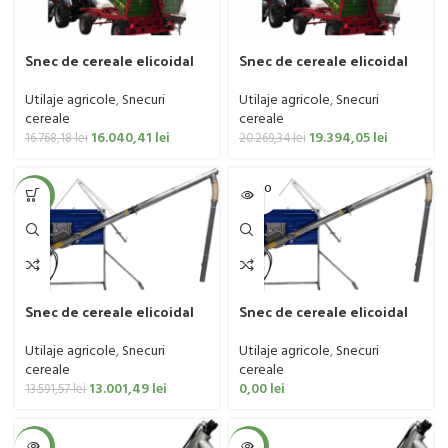
Snec de cereale elicoidal
Snec de cereale elicoidal
IMUM BY POM model T461, 4
IMUM BY POM model T461, 4
metri
metri, cu unghi de inclinare
Utilaje agricole
,
Snecuri
Utilaje agricole
,
Snecuri
cereale
cereale
16.040,41
lei
19.394,05
lei
16.768,18
lei
20.269,34
lei
SOLD O
-4%
UT
Snec de cereale elicoidal
Snec de cereale elicoidal
IMUM BY POM, Model T458,
IMUM BY POM, Model T458,
galvanizat, regulator ulei
inox, regulator ulei
Utilaje agricole
,
Snecuri
Utilaje agricole
,
Snecuri
cereale
cereale
13.001,49
lei
0,00
lei
13.591,57
lei
-4%
-4%