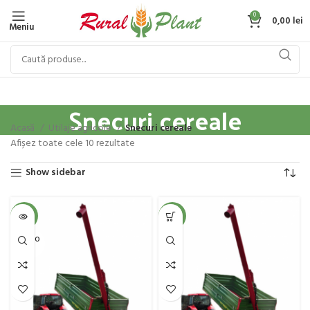
0
0,00
lei
Meniu
Snecuri cereale
Acasă
Utilaje agricole
Snecuri cereale
Afișez toate cele 10 rezultate
Show sidebar
-4%
-4%
SOLD O
UT