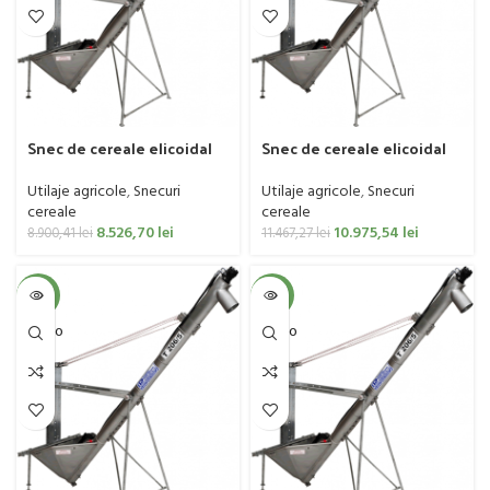
Snec de cereale elicoidal
Snec de cereale elicoidal
IMUM BY POM, model
IMUM BY POM, model
T206/5, galvanizat, cu vana
T206/5, inox, 3 metri
Utilaje agricole
,
Snecuri
Utilaje agricole
,
Snecuri
cu 3 cai, ON-OFF, 3 metri
cereale
cereale
8.526,70
lei
10.975,54
lei
8.900,41
lei
11.467,27
lei
-4%
-4%
SOLD O
SOLD O
UT
UT