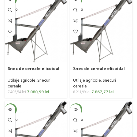
SOLD O
SOLD O
UT
UT
Snec de cereale elicoidal
Snec de cereale elicoidal
IMUM BY POM, model
IMUM BY POM, model
T206/5, galvanizat, 3 metri
T206/5, galvanizat, 4 metri
Utilaje agricole
,
Snecuri
Utilaje agricole
,
Snecuri
cereale
cereale
7.080,99
lei
7.867,77
lei
7.405,54
lei
8.211,99
lei
-4%
-4%
SOLD O
SOLD O
UT
UT