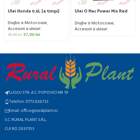
Ulei Honda 0,6L [4 timpi]
Ulei O Mac Power Mix Red
600ML [2timpi]
Drujbe si Motocoase
,
Drujbe si Motocoase
,
Accesorii si uleiuri
Accesorii si uleiuri
37,00
lei
45,00
lei
LUGOJ STR. A.C. POPOVICI NR 19
Telefon: 0773.926.733
Email: office@ruralplant.ro
S.C. RURAL PLANT S.R.L.
CUI RO 29311153