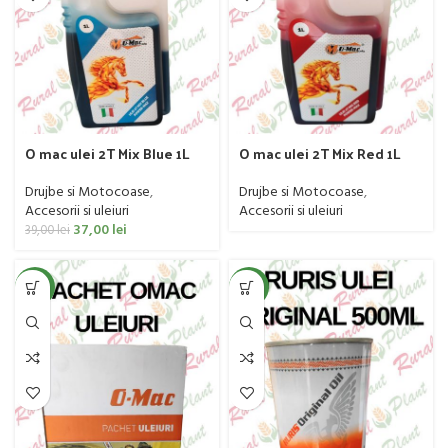
O mac ulei 2T Mix Blue 1L
O mac ulei 2T Mix Red 1L
[2timpi]
[2timpi]
Drujbe si Motocoase
,
Drujbe si Motocoase
,
Accesorii si uleiuri
Accesorii si uleiuri
37,00
lei
39,00
lei
NEW
NEW