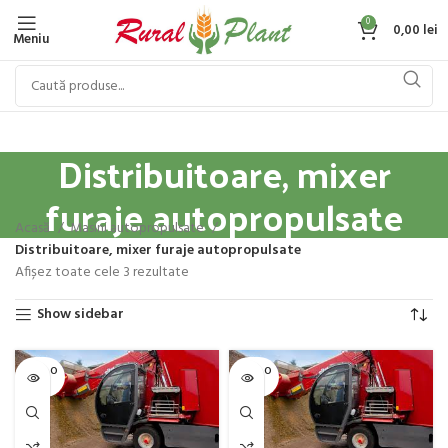
0
0,00
lei
Meniu
Distribuitoare, mixer
furaje autopropulsate
Acasă
Masini autopropulsate
Distribuitoare, mixer furaje autopropulsate
Afișez toate cele 3 rezultate
Show sidebar
SOLD O
SOLD O
UT
UT