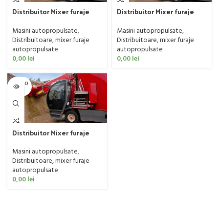
Distribuitor Mixer furaje
Distribuitor Mixer furaje
autopropulsat Sitrex
autopropulsat Sitrex
Feedstar
Premier
Masini autopropulsate
,
Masini autopropulsate
,
Distribuitoare, mixer furaje
Distribuitoare, mixer furaje
autopropulsate
autopropulsate
0,00
lei
0,00
lei
SOLD O
UT
Distribuitor Mixer furaje
autopropulsat Sitrex Virage
Masini autopropulsate
,
Distribuitoare, mixer furaje
autopropulsate
0,00
lei