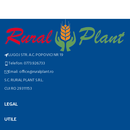
LUGOJ STR. A.C. POPOVICI NR 19
Telefon: 0773.926.733
Email: office@ruralplant.ro
S.C. RURAL PLANT S.R.L.
CUI RO 29311153
LEGAL
UTILE