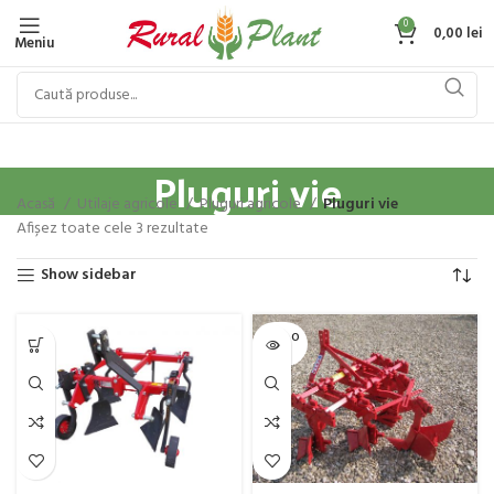
0
0,00
lei
Meniu
Pluguri vie
Acasă
Utilaje agricole
Pluguri agricole
Pluguri vie
Afișez toate cele 3 rezultate
Show sidebar
SOLD O
UT