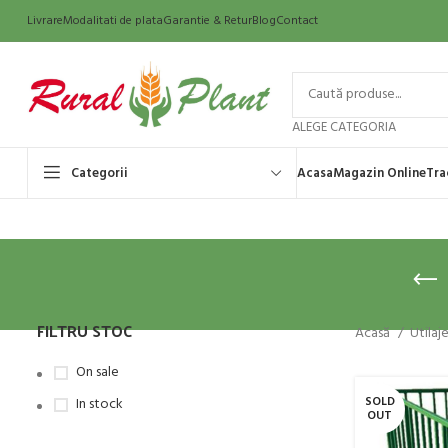
Livrare
Modalitati de plata
Garantie & Retur
Blog
Contact
ALEGE CATEGORIA
Categorii
Acasa
Magazin Online
Tra
FILTRU STOC
Acasă
Utilaj
On sale
SOLD
In stock
OUT