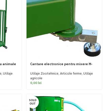
ru animale
Cantare electronice pentru mixere M-
ROL model WG01/2
e
,
Utilaje
Utilaje Zootehnice
,
Articole ferme
,
Utilaje
agricole
0,00
lei
SOLD
OUT