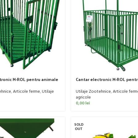
tronic M-ROL pentru animale
Cantar electronic M-ROL pent
2 pentru porci
WG-02/1 pentru bovine
ehnice
,
Articole ferme
,
Utilaje
Utilaje Zootehnice
,
Articole ferm
agricole
0,00
lei
SOLD
OUT