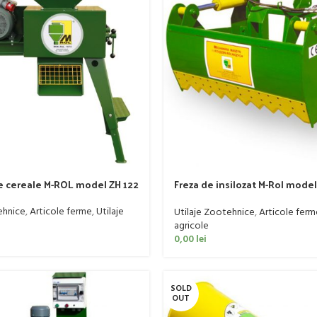
e cereale M-ROL model ZH 122
Freza de insilozat M-Rol mode
maxilar
ehnice
,
Articole ferme
,
Utilaje
Utilaje Zootehnice
,
Articole ferm
agricole
0,00
lei
SOLD
OUT