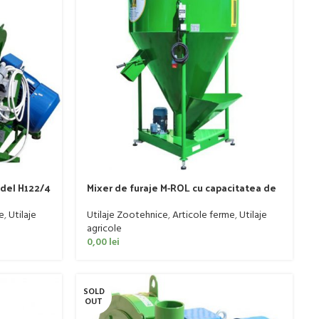
odel H122/4
Mixer de furaje M-ROL cu capacitatea de
la 1000 kg
e
,
Utilaje
Utilaje Zootehnice
,
Articole ferme
,
Utilaje
agricole
0,00
lei
SOLD
OUT