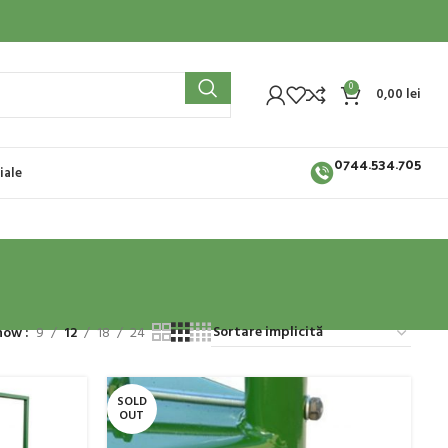
0
0,00
lei
0744.534.705
iale
how
9
12
18
24
SOLD
OUT