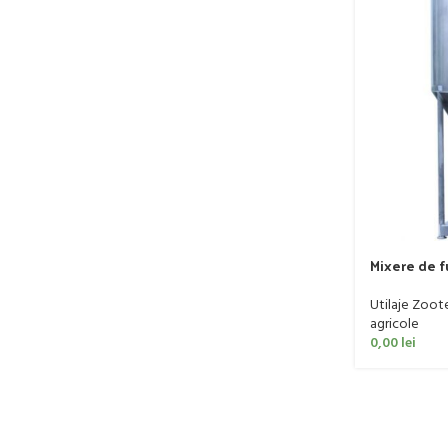
Mixere de fu
ROL cu capa
Utilaje Zoot
agricole
0,00
lei