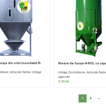
raje din otel inoxidabil M-
Mixere de furaje M-ROL cu cap
citate de la 500 la 5000 kg
de 4000 – 6000 kg
ehnice
,
Articole ferme
,
Utilaje
Utilaje Zootehnice
,
Articole ferm
agricole
0,00
lei
1
2
→