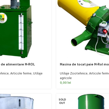
r de alimentare M-ROL
Masina de tocat paie M-Rol m
ehnice
,
Articole ferme
,
Utilaje
Utilaje Zootehnice
,
Articole ferm
agricole
0,00
lei
SOLD
OUT