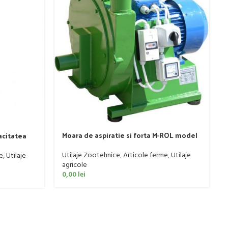
Moara de aspiratie si forta M-ROL model
acitatea
H122/1
Utilaje Zootehnice
,
Articole ferme
,
Utilaje
e
,
Utilaje
agricole
0,00
lei