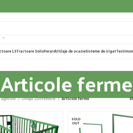
ctoare LS
Tractoare Solis
Perard
Utilaje de ocazie
Sisteme de irigat
Testimon
Articole ferme
e agricole
Utilaje Zootehnice
Articole ferme
S
SOLD
OUT