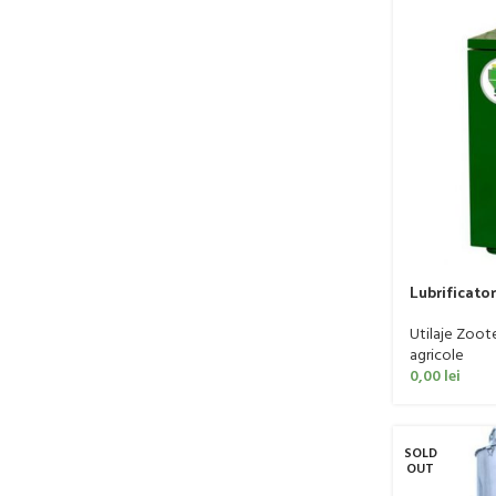
Lubrificato
Utilaje Zoot
agricole
0,00
lei
SOLD
OUT