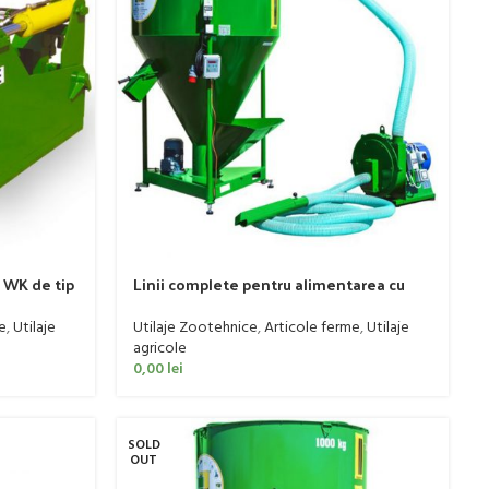
l WK de tip
Linii complete pentru alimentarea cu
hrana a animalelor M-ROL
e
,
Utilaje
Utilaje Zootehnice
,
Articole ferme
,
Utilaje
agricole
0,00
lei
SOLD
OUT