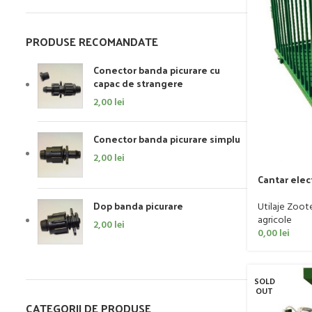
PRODUSE RECOMANDATE
Conector banda picurare cu
capac de strangere
2,00
lei
Conector banda picurare simplu
2,00
lei
Cantar elec
model WG-0
Dop banda picurare
Utilaje Zoot
agricole
2,00
lei
0,00
lei
SOLD
OUT
CATEGORII DE PRODUSE