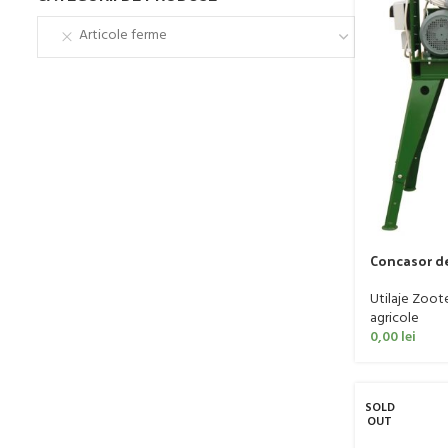
Articole ferme
Concasor d
Utilaje Zoot
agricole
0,00
lei
SOLD
OUT