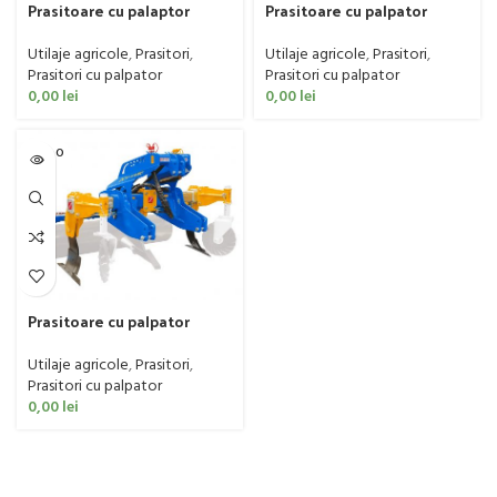
Prasitoare cu palaptor
Prasitoare cu palpator
pentru vie si livada, Zanon.
pentru vie si livada, Zanon,
model CTV PRO
model CTV BASE
Utilaje agricole
,
Prasitori
,
Utilaje agricole
,
Prasitori
,
Prasitori cu palpator
Prasitori cu palpator
0,00
lei
0,00
lei
SOLD O
UT
Prasitoare cu palpator
pentru vie si livada, Zanon,
model DCV
Utilaje agricole
,
Prasitori
,
Prasitori cu palpator
0,00
lei