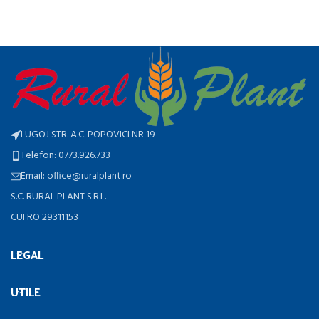
LUGOJ STR. A.C. POPOVICI NR 19
Telefon: 0773.926.733
Email: office@ruralplant.ro
S.C. RURAL PLANT S.R.L.
CUI RO 29311153
LEGAL
UTILE