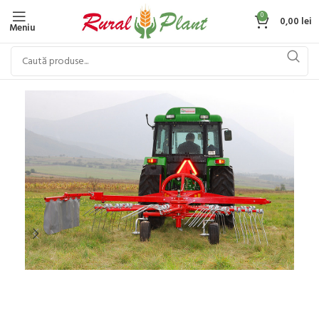
0
0,00
lei
Meniu