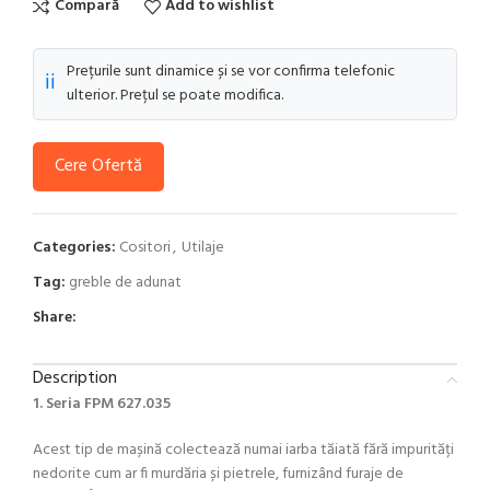
Compară
Add to wishlist
Prețurile sunt dinamice și se vor confirma telefonic
ℹ️
ulterior. Prețul se poate modifica.
Cere Ofertă
Categories:
Cositori
,
Utilaje
Tag:
greble de adunat
Share:
Description
1. Seria FPM 627.035
Acest tip de mașină colectează numai iarba tăiată fără impurități
nedorite cum ar fi murdăria și pietrele, furnizând furaje de