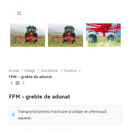
Click to enlarge
Acasă
Utilaje
Zootehnie
Cositori
FPM – greble de adunat
FPM – greble de adunat
Transportul pentru tractoare și utilaje se ofertează
ℹ️
separat.