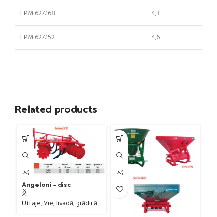
FPM 627.168
4,3
FPM 627.152
4,6
Related products
Angeloni – disc
combinat – în X , vie și
livadă
Utilaje
,
Vie, livadă, grădină
An
c