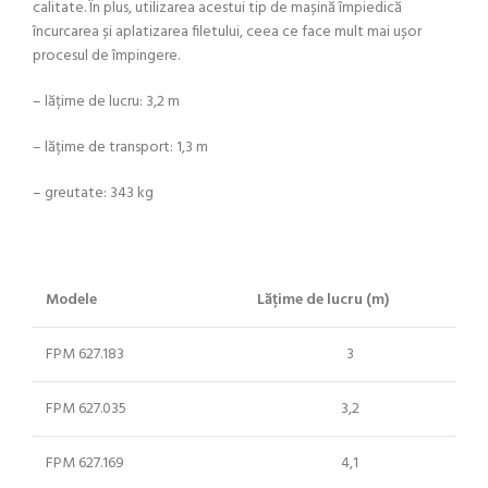
calitate. În plus, utilizarea acestui tip de mașină împiedică
încurcarea și aplatizarea filetului, ceea ce face mult mai ușor
procesul de împingere.
– lățime de lucru: 3,2 m
– lățime de transport: 1,3 m
– greutate: 343 kg
Modele
Lățime de lucru (m)
FPM 627.183
3
FPM 627.035
3,2
FPM 627.169
4,1