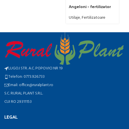
Di
Angeloni – fertilizator
Utilaje
,
Fertilizatoare
LUGOJ STR. A.C. POPOVICI NR 19
Telefon: 0773.926.733
Email: office@ruralplant.ro
S.C. RURAL PLANT S.R.L.
CUI RO 29311153
LEGAL