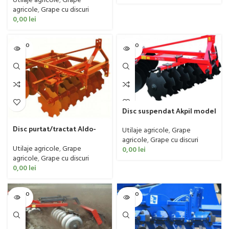
Utilaje agricole
,
Grape
agricole
,
Grape cu discuri
0,00
lei
SOLD O
SOLD O
UT
UT
Disc suspendat Akpil model
V2
Disc purtat/tractat Aldo-
Utilaje agricole
,
Grape
Biagioli tip V
agricole
,
Grape cu discuri
Utilaje agricole
,
Grape
0,00
lei
agricole
,
Grape cu discuri
0,00
lei
SOLD O
SOLD O
UT
UT