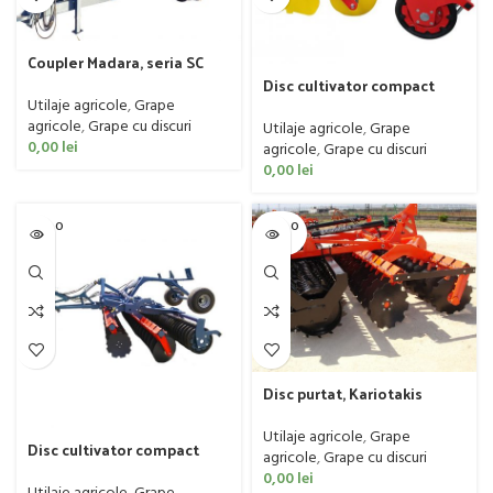
Coupler Madara, seria SC
1012
Disc cultivator compact
Madara, model Princess
Utilaje agricole
,
Grape
agricole
,
Grape cu discuri
Utilaje agricole
,
Grape
0,00
lei
agricole
,
Grape cu discuri
0,00
lei
SOLD O
SOLD O
UT
UT
Disc purtat, Kariotakis
model SmartDisc
Utilaje agricole
,
Grape
Disc cultivator compact
agricole
,
Grape cu discuri
Madara, model Princess
0,00
lei
tractat