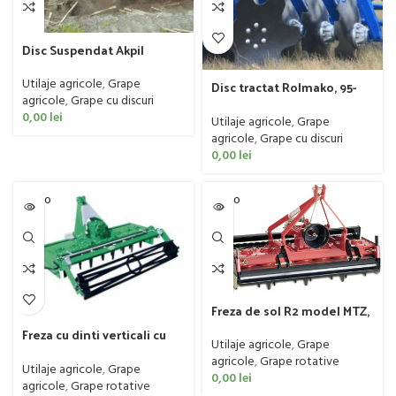
Disc Suspendat Akpil
model X, de la 70 CP
Utilaje agricole
,
Grape
Disc tractat Rolmako, 95-
agricole
,
Grape cu discuri
180 CP
0,00
lei
Utilaje agricole
,
Grape
agricole
,
Grape cu discuri
0,00
lei
SOLD O
SOLD O
UT
UT
Freza de sol R2 model MTZ,
14-35 CP
Freza cu dinti verticali cu
Utilaje agricole
,
Grape
tavalug Geo model MG, 25-
agricole
,
Grape rotative
60 CP
Utilaje agricole
,
Grape
0,00
lei
agricole
,
Grape rotative