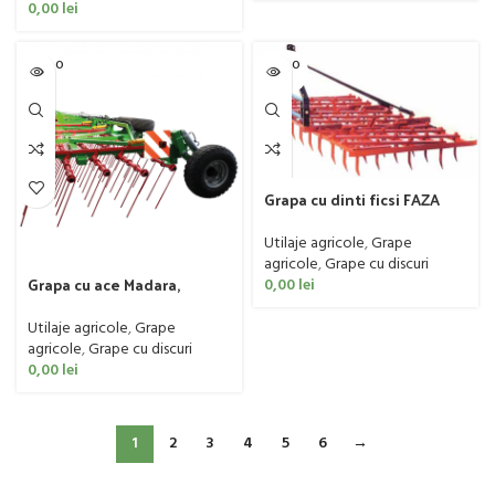
0,00
lei
SOLD O
SOLD O
UT
UT
Grapa cu dinti ficsi FAZA
model EPP, 90-120 CP
Utilaje agricole
,
Grape
agricole
,
Grape cu discuri
Grapa cu ace Madara,
0,00
lei
model Savage
Utilaje agricole
,
Grape
agricole
,
Grape cu discuri
0,00
lei
1
2
3
4
5
6
→