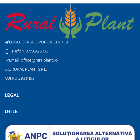
LUGOJ STR. A.C. POPOVICI NR 19
Telefon: 0773.926.733
Email: office@ruralplant.ro
S.C. RURAL PLANT S.R.L.
CUI RO 29311153
LEGAL
UTILE