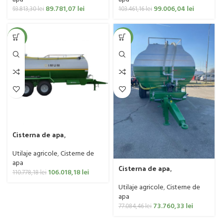
Setila
model Setila
89.781,07
lei
99.006,04
lei
93.813,30
lei
103.461,16
lei
-4%
-4%
Cisterna de apa,
pompieristica, zincata,
tandem, 12.000 litri,
Utilaje agricole
,
Cisterne de
franare pneumatica, IMUM,
apa
Cisterna de apa,
model Setila
106.018,18
lei
110.778,18
lei
pompieristica, zincata,
tandem, 8.000 litri, IMUM,
Utilaje agricole
,
Cisterne de
model Setila
apa
73.760,33
lei
77.084,46
lei