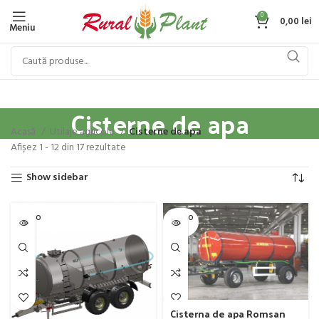
0
0,00
lei
Meniu
Cisterne de apa
Acasă
Utilaje agricole
Cisterne de apa
Afișez 1 - 12 din 17 rezultate
Show sidebar
SOLD O
SOLD O
UT
UT
Cisterna de apa Romsan