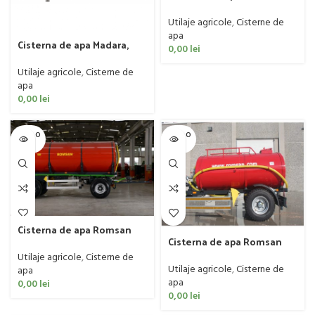
model R100CTK, 10.000 litri
Utilaje agricole
,
Cisterne de
apa
Cisterna de apa Madara,
0,00
lei
model Rusalka
Utilaje agricole
,
Cisterne de
apa
0,00
lei
SOLD O
SOLD O
UT
UT
Cisterna de apa Romsan
Cisterna de apa Romsan
model R120CTK, 12.000 litri
model R30TTK, 3 litri
Utilaje agricole
,
Cisterne de
Utilaje agricole
,
Cisterne de
apa
apa
0,00
lei
0,00
lei