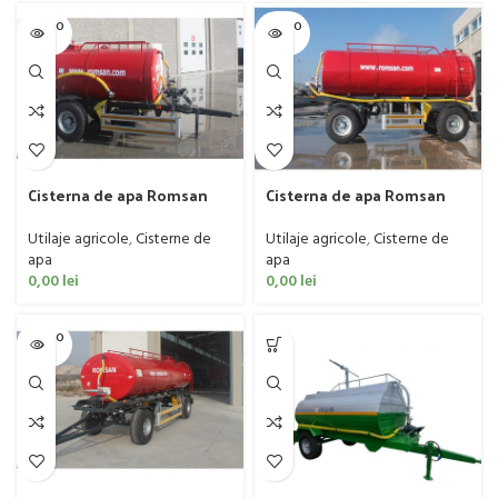
SOLD O
SOLD O
UT
UT
Cisterna de apa Romsan
Cisterna de apa Romsan
model R50CTK, 5000 litri
model R60CTK, 6000 litri
Utilaje agricole
,
Cisterne de
Utilaje agricole
,
Cisterne de
apa
apa
0,00
lei
0,00
lei
SOLD O
UT