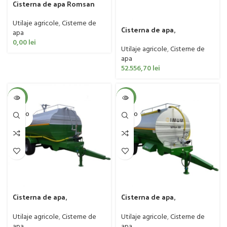
Cisterna de apa Romsan
model R80CTK, 8000 litri
Utilaje agricole
,
Cisterne de
Cisterna de apa,
apa
pompieristica, zincata,
0,00
lei
monoax, 5.000 litri, IMUM,
Utilaje agricole
,
Cisterne de
model Setila
apa
52.556,70
lei
-4%
-4%
SOLD O
SOLD O
UT
UT
Cisterna de apa,
Cisterna de apa,
pompieristica, zincata,
pompieristica, zincata,
tandem, 10.000 litri, IMUM,
tandem, 12.000 litri,
Utilaje agricole
,
Cisterne de
Utilaje agricole
,
Cisterne de
franare hidraulica, model
franare hidraulica, IMUM,
apa
apa