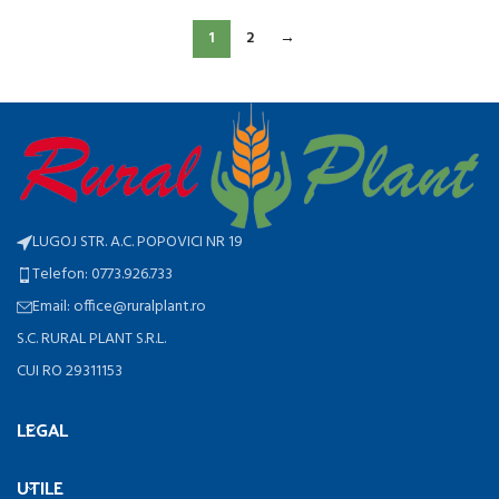
1
2
→
LUGOJ STR. A.C. POPOVICI NR 19
Telefon: 0773.926.733
Email: office@ruralplant.ro
S.C. RURAL PLANT S.R.L.
CUI RO 29311153
LEGAL
UTILE