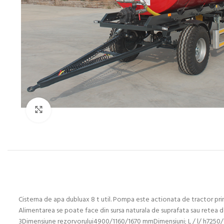
Click to enlarge
Cisterna de apa dubluax 8 t util. Pompa este actionata de tractor prin
Alimentarea se poate face din sursa naturala de suprafata sau ret
3Dimensiune rezorvorului4900/1160/1670 mmDimensiuni; L / l/ h7