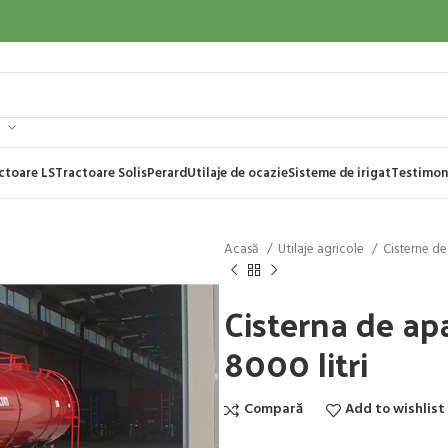
ctoare LS
Tractoare Solis
Perard
Utilaje de ocazie
Sisteme de irigat
Testimon
Acasă
Utilaje agricole
Cisterne d
Cisterna de a
8000 litri
Compară
Add to wishlist