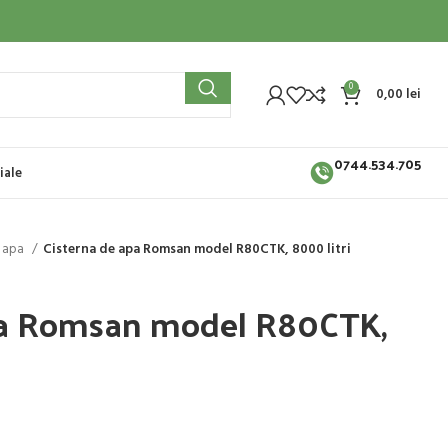
0
0,00
lei
0744.534.705
iale
e apa
Cisterna de apa Romsan model R80CTK, 8000 litri
pa Romsan model R80CTK,