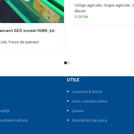
Utilaje agricole
,
Grape agricole
,
G
discuri
0,00
lei
pamant GEO model IGNH, 30-
cole
,
Freze de pamant
UTILE
Garantie & Retur
Cum comand online
ndiții
Livrare
onfidentialitate
Modalitati de plata