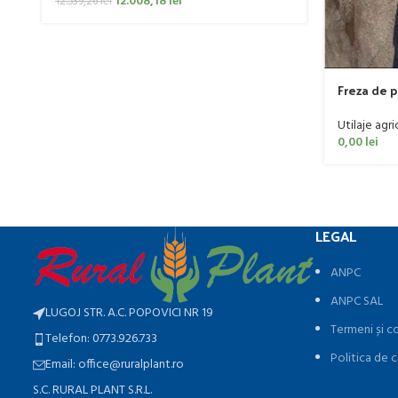
12.008,18
lei
12.539,26
lei
Freza de 
60 CP
Utilaje agri
0,00
lei
LEGAL
ANPC
ANPC SAL
LUGOJ STR. A.C. POPOVICI NR 19
Termeni și co
Telefon: 0773.926.733
Politica de c
Email: office@ruralplant.ro
S.C. RURAL PLANT S.R.L.