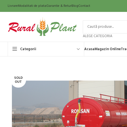
Livrare
Modalitati de plata
Garantie & Retur
Blog
Contact
ALEGE CATEGORIA
Categorii
Acasa
Magazin Online
Tra
SOLD
OUT