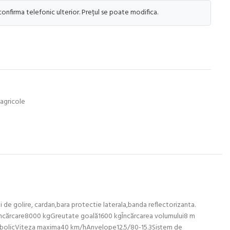
 confirma telefonic ulterior. Prețul se poate modifica.
 agricole
i de golire, cardan,bara protectie laterala,banda reflectorizanta.
 încărcare8000 kgGreutate goală1600 kgÎncărcarea volumului8 m
abolicViteza maxima40 km/hAnvelope12.5/80-15.3Sistem de