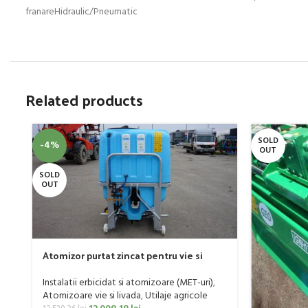
franareHidraulic/Pneumatic
Related products
SOLD
-4%
OUT
SOLD
OUT
Atomizor purtat zincat pentru vie si
livada Bufer, model Ronda, 400 litri
Instalatii erbicidat si atomizoare (MET-uri)
,
Atomizoare vie si livada
,
Utilaje agricole