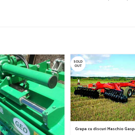
SOLD
OUT
Grapa cu discuri Maschio Gas
model MX 400