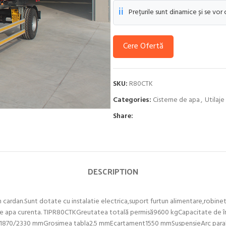
ℹ️
Prețurile sunt dinamice și se vor
Cere Ofertă
SKU:
R80CTK
Categories:
Cisterne de apa
,
Utilaje
Share:
DESCRIPTION
 cardan.Sunt dotate cu instalatie electrica,suport furtun alimentare,robinet
ea de apa curenta. TIPR80CTKGreutatea totală permisă9600 kgCapacitate de
250/1870/2330 mmGrosimea tabla2.5 mmEcartament1550 mmSuspensieArc par