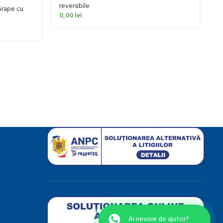
reversibile
rape cu
P
0,00
lei
Ut
0
Ai nevoie de ajutor?