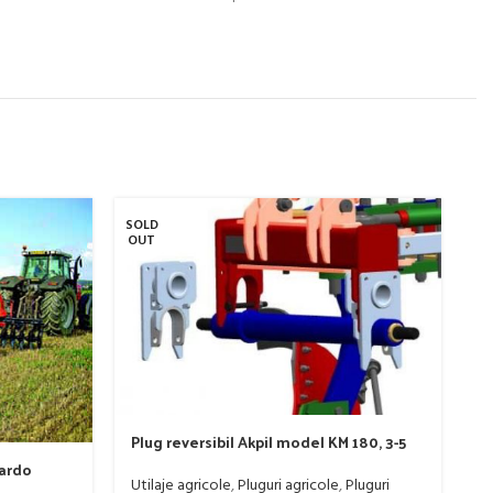
SOLD
SO
OUT
O
Plug reversibil Akpil model KM 180, 3-5
trupite, 90-140 CP
pardo
P
Utilaje agricole
,
Pluguri agricole
,
Pluguri