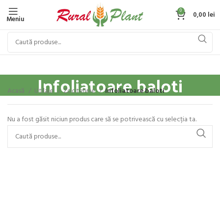
0
0,00
lei
Meniu
Infoliatoare baloti
Acasă
Utilaje
Zootehnie
Infoliatoare baloti
Nu a fost găsit niciun produs care să se potrivească cu selecția ta.