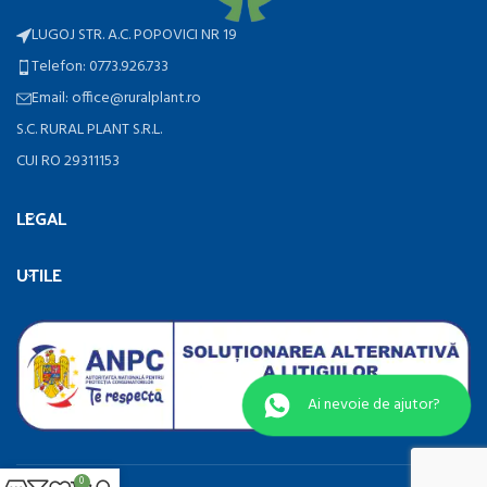
LUGOJ STR. A.C. POPOVICI NR 19
Telefon: 0773.926.733
Email: office@ruralplant.ro
S.C. RURAL PLANT S.R.L.
CUI RO 29311153
LEGAL
UTILE
Ai nevoie de ajutor?
0