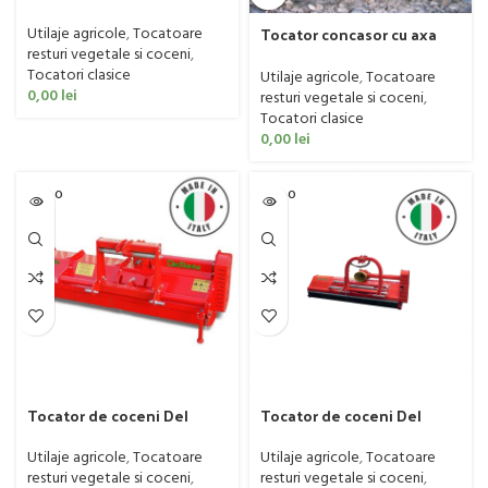
TMR, 50-120 CP
Tocator concasor cu axa
Utilaje agricole
,
Tocatoare
verticala Geo model TM, 30
resturi vegetale si coceni
,
CP
Tocatori clasice
Utilaje agricole
,
Tocatoare
0,00
lei
resturi vegetale si coceni
,
Tocatori clasice
0,00
lei
SOLD O
SOLD O
UT
UT
Tocator de coceni Del
Tocator de coceni Del
Morino model Farm, 50-80
Morino model Levante, 80-
CP
120 CP
Utilaje agricole
,
Tocatoare
Utilaje agricole
,
Tocatoare
resturi vegetale si coceni
,
resturi vegetale si coceni
,