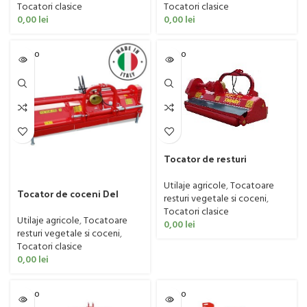
Tocatori clasice
Tocatori clasice
0,00
lei
0,00
lei
SOLD O
SOLD O
UT
UT
Tocator de resturi
vegetale OMARV model
GAVI, 50-90 CP
Utilaje agricole
,
Tocatoare
Tocator de coceni Del
resturi vegetale si coceni
,
Morino model Victor, 50-
Tocatori clasice
120 CP
Utilaje agricole
,
Tocatoare
0,00
lei
resturi vegetale si coceni
,
Tocatori clasice
0,00
lei
SOLD O
SOLD O
UT
UT