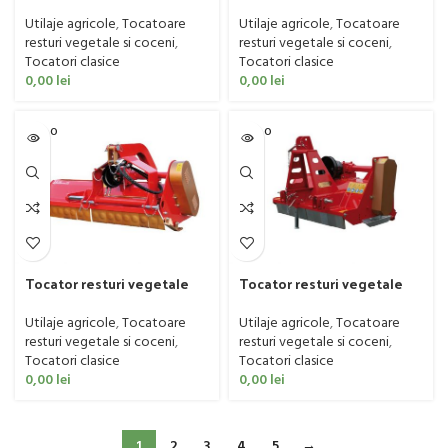
BECCHIO MANDRILE, model
BECCHIO MANDRILE, model
MD, 30-80 CP, 120 – 240 cm
MR, 55-100 CP, 180 – 300 cm
Utilaje agricole
,
Tocatoare
Utilaje agricole
,
Tocatoare
resturi vegetale si coceni
,
resturi vegetale si coceni
,
Tocatori clasice
Tocatori clasice
0,00
lei
0,00
lei
SOLD O
SOLD O
UT
UT
Tocator resturi vegetale
Tocator resturi vegetale
BECCHIO MANDRILE, model
BECCHIO MANDRILE, model
TB, 30-85 CP, 90 – 240 cm
TL, 15-40 CP, 90 – 180 cm
Utilaje agricole
,
Tocatoare
Utilaje agricole
,
Tocatoare
resturi vegetale si coceni
,
resturi vegetale si coceni
,
Tocatori clasice
Tocatori clasice
0,00
lei
0,00
lei
1
2
3
4
5
→