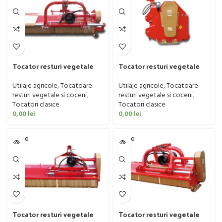
Tocator resturi vegetale
Tocator resturi vegetale
BECCHIO MANDRILE, model
BECCHIO MANDRILE, model
BA, 50-90 CP, 180 – 240 cm
FW, 55-90 CP, 225 – 320 cm
Utilaje agricole
,
Tocatoare
Utilaje agricole
,
Tocatoare
resturi vegetale si coceni
,
resturi vegetale si coceni
,
Tocatori clasice
Tocatori clasice
0,00
lei
0,00
lei
SOLD O
SOLD O
UT
UT
Tocator resturi vegetale
Tocator resturi vegetale