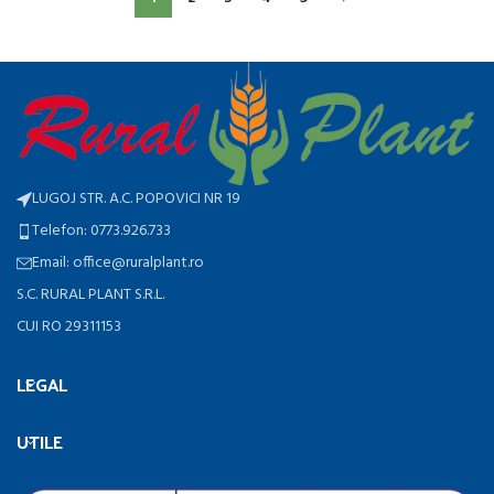
LUGOJ STR. A.C. POPOVICI NR 19
Telefon: 0773.926.733
Email: office@ruralplant.ro
S.C. RURAL PLANT S.R.L.
CUI RO 29311153
LEGAL
UTILE