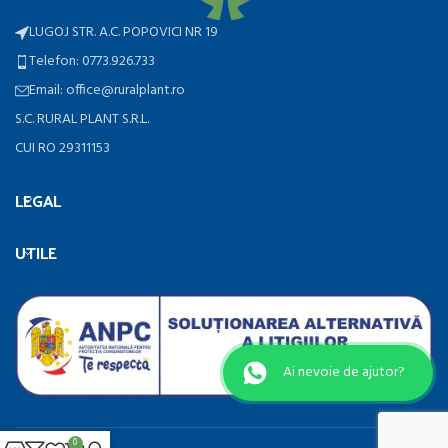
LUGOJ STR. A.C. POPOVICI NR 19
Telefon: 0773.926.733
Email: office@ruralplant.ro
S.C. RURAL PLANT S.R.L.
CUI RO 29311153
LEGAL
UTILE
Ai nevoie de ajutor?
0