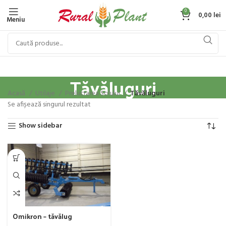
0
0,00
lei
Meniu
Tăvăluguri
Acasă
Utilaje
Prelucrarea Solului
Tăvăluguri
Se afișează singurul rezultat
Show sidebar
Omikron – tăvălug
Cambridge