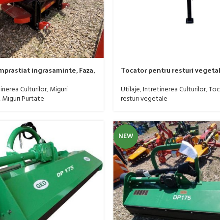
mprastiat ingrasaminte, Faza,
Tocator pentru resturi vegetal
ux 2000, produs nou, stoc
metri, Imum, model Greuceanu
atricola 2020
tractat, minim 40 CP
inerea Culturilor
,
Miguri
Utilaje
,
Intretinerea Culturilor
,
Toc
,
Miguri Purtate
resturi vegetale
NEW