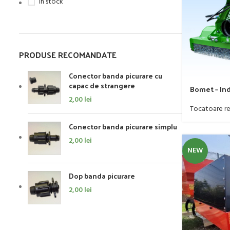
In stock
PRODUSE RECOMANDATE
Conector banda picurare cu
capac de strangere
Bomet – Ind
2,00
lei
Tocatoare re
Conector banda picurare simplu
2,00
lei
NEW
Dop banda picurare
2,00
lei