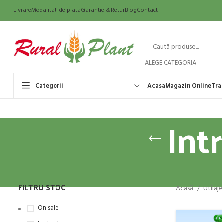
Livrare
Modalitati de plata
Garantie & Retur
Blog
Contact
ALEGE CATEGORIA
Categorii
Acasa
Magazin Online
Tra
Int
FILTRU STOC
Acasă
Utilaj
On sale