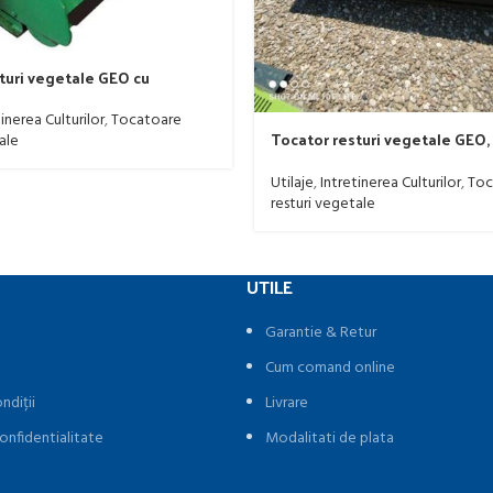
turi vegetale GEO cu
idraulica, model DP, cu
80 CP
inerea Culturilor
,
Tocatoare
Tocator resturi vegetale GEO
ale
DPS175, cu cardan cu ambreiaj,
produs nou, matricola 2020, st
Utilaje
,
Intretinerea Culturilor
,
Toc
resturi vegetale
UTILE
Garantie & Retur
Cum comand online
ndiții
Livrare
onfidentialitate
Modalitati de plata