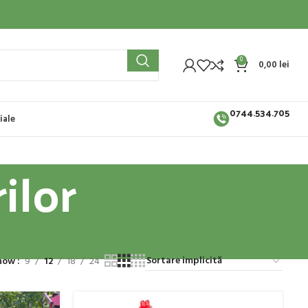
0
0,00
lei
0744.534.705
iale
ilor
how
9
12
18
24