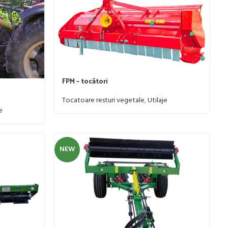
FPM – tocători
Tocatoare resturi vegetale
,
Utilaje
e
NEW