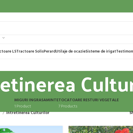
ctoare LS
Tractoare Solis
Perard
Utilaje de ocazie
Sisteme de irigat
Testimon
retinerea Cultur
MIGURI INGRASAMINTE
TOCATOARE RESTURI VEGETALE
1 Product
7 Products
e
Intretinerea Culturilor
S