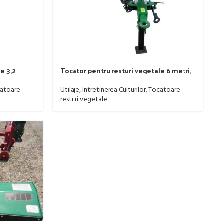
e 3,2
Tocator pentru resturi vegetale 6 metri,
 KR3.2,
Imum, model Greuceanu KR6.0, tractat,
minim 80 CP
atoare
Utilaje
,
Intretinerea Culturilor
,
Tocatoare
resturi vegetale