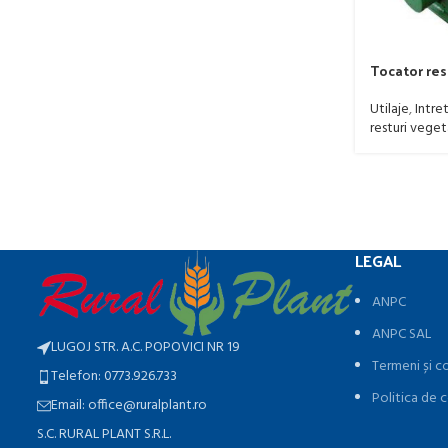
Tocator res
deplasare h
cardan, 40-
Utilaje
,
Intret
resturi veget
LEGAL
ANPC
ANPC SAL
LUGOJ STR. A.C. POPOVICI NR 19
Termeni și co
Telefon: 0773.926.733
Politica de c
Email: office@ruralplant.ro
S.C. RURAL PLANT S.R.L.