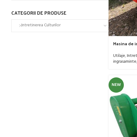
CATEGORII DE PRODUSE
Intretinerea Culturilor
Masina de i
model B-Del
Ploiesti, m
Utilaje
,
Intret
ingrasaminte
NEW