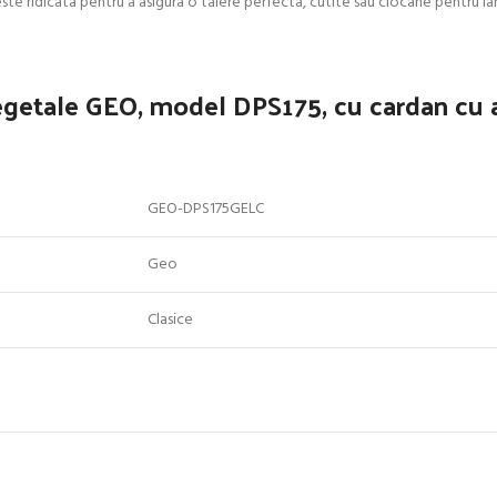
este ridicata pentru a asigura o taiere perfecta, cutite sau ciocane pentru ia
egetale GEO, model DPS175, cu cardan cu 
GEO-DPS175GELC
Geo
Clasice