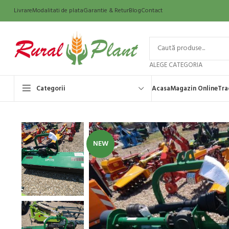
Livrare
Modalitati de plata
Garantie & Retur
Blog
Contact
ALEGE CATEGORIA
Categorii
Acasa
Magazin Online
Tra
NEW