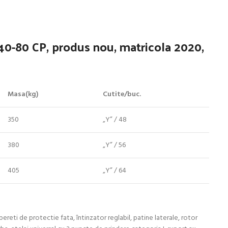
40-80 CP, produs nou, matricola 2020,
Masa(kg)
Cutite/buc.
350
„Y” / 48
380
„Y” / 56
405
„Y” / 64
pereti de protectie fata, întinzator reglabil, patine laterale, rotor