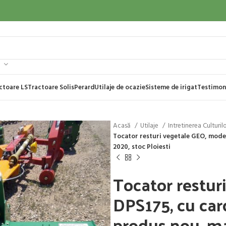
ctoare LS
Tractoare Solis
Perard
Utilaje de ocazie
Sisteme de irigat
Testimon
Acasă
Utilaje
Intretinerea Culturil
Tocator resturi vegetale GEO, mode
2020, stoc Ploiesti
Tocator restur
DPS175, cu car
produs nou, ma