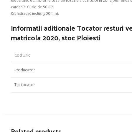
electronic echilibrat, viteza de rotatie a cutitelor în zona periferica 
cardanic. Cutie de 50 CP.
Kit hidraulic inclus (500mm).
Informatii aditionale
Tocator resturi v
matricola 2020, stoc Ploiesti
Cod Unic
Producator
Tip tocator
Related products