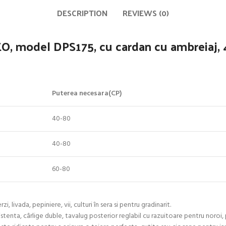
DESCRIPTION
REVIEWS (0)
EO, model DPS175, cu cardan cu ambreiaj, 
Puterea necesara(CP)
40-80
40-80
60-80
livada, pepiniere, vii, culturi în sera si pentru gradinarit.
stenta, cârlige duble, tavalug posterior reglabil cu razuitoare pentru noroi, 