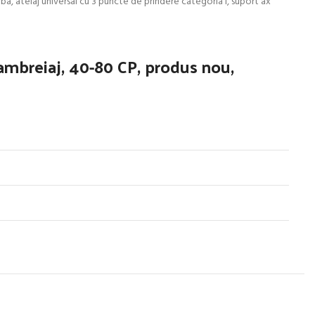
rba, atelaj universal cu 3 puncte de prindere categoria I, suport ax
ambreiaj, 40-80 CP, produs nou,