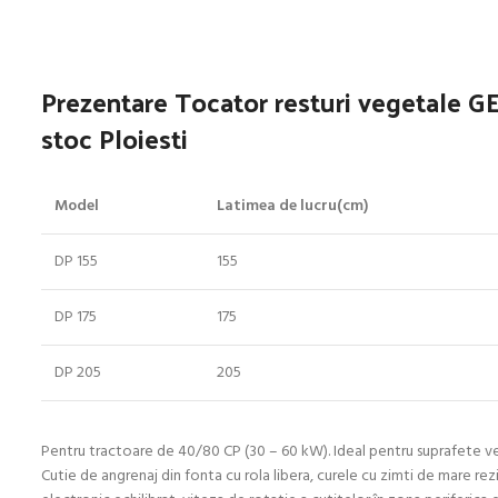
Prezentare
Tocator resturi vegetale G
stoc Ploiesti
Model
Latimea de lucru(cm)
DP 155
155
DP 175
175
DP 205
205
Pentru tractoare de 40/80 CP (30 – 60 kW). Ideal pentru suprafete verzi, 
Cutie de angrenaj din fonta cu rola libera, curele cu zimti de mare rezi