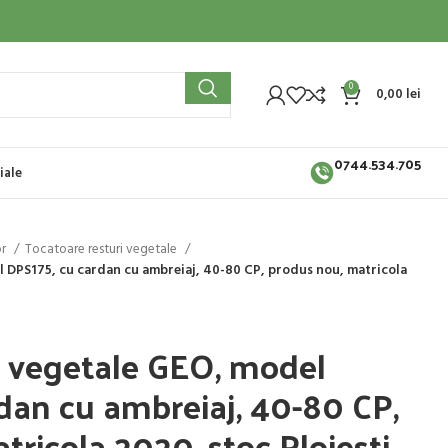
0
0,00
lei
0744.534.705
iale
or
Tocatoare resturi vegetale
l DPS175, cu cardan cu ambreiaj, 40-80 CP, produs nou, matricola
i vegetale GEO, model
dan cu ambreiaj, 40-80 CP,
tricola 2020, stoc Ploiesti