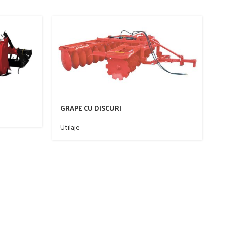
GRAPE CU DISCURI
Utilaje
O
Pr
c