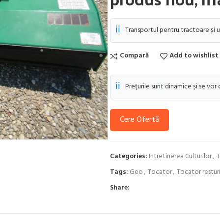
ℹ️
Transportul pentru tractoare și u
Compară
Add to wishlist
ℹ️
Prețurile sunt dinamice și se vor
Cere Ofertă
Categories:
Intretinerea Culturilor
,
T
Tags:
Geo
,
Tocator
,
Tocator restur
Share: