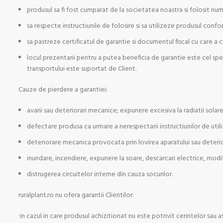
produsul sa fi fost cumparat de la societatea noastra si folosit nu
sa respecte instructiunile de folosire si sa utilizeze produsul conf
sa pastreze certificatul de garantie si documentul fiscal cu care a
locul prezentarii pentru a putea beneficia de garantie este cel specif
transportului este suportat de Client.
Cauze de pierdere a garantiei:
avarii sau deteriorari mecanice; expunere excesiva la radiatii solare;
defectare produsa ca urmare a nerespectarii instructiunilor de utiliz
deteriorare mecanica provocata prin lovirea aparatului sau deterioa
inundare, incendiere, expunere la soare, descarcari electrice, modif
distrugerea circuitelor interne din cauza socurilor.
ruralplant.ro nu ofera garantii Clientilor:
·in cazul in care produsul achizitionat nu este potrivit cerintelor sau as