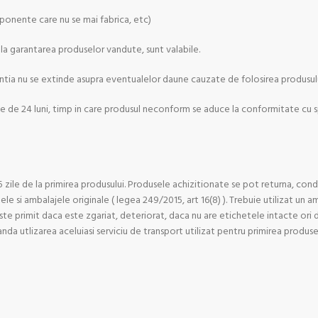
mponente care nu se mai fabrica, etc)
e la garantarea produselor vandute, sunt valabile.
rantia nu se extinde asupra eventualelor daune cauzate de folosirea produsulu
de 24 luni, timp in care produsul neconform se aduce la conformitate cu sp
 zile de la primirea produsului. Produsele achizitionate se pot returna, condi
ele si ambalajele originale ( legea 249/2015, art 16(8) ). Trebuie utilizat un a
te primit daca este zgariat, deteriorat, daca nu are etichetele intacte ori da
nda utlizarea aceluiasi serviciu de transport utilizat pentru primirea produse