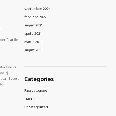
septembrie 2024
februarie 2022
august 2021
i.
aprilie 2021
ecificatiile
martie 2018
august 2013
tia fiind ca
mbalaj
Categories
ca ii lipsesc
lor.
Fara categorie
Tractoare
Uncategorized