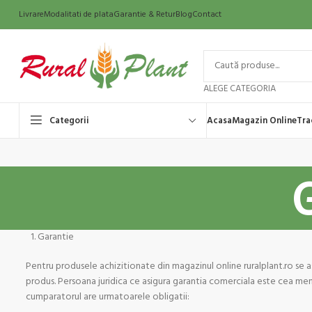
Livrare
Modalitati de plata
Garantie & Retur
Blog
Contact
ALEGE CATEGORIA
Categorii
Acasa
Magazin Online
Tra
Garantie
Pentru produsele achizitionate din magazinul online ruralplant.ro se a
produs. Persoana juridica ce asigura garantia comerciala este cea men
cumparatorul are urmatoarele obligatii: