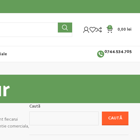
0
0,00
lei
0744.534.705
iale
r
Caută
CAUTĂ
t fiecarui
ntie comerciala,