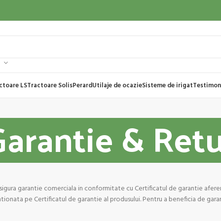
ctoare LS
Tractoare Solis
Perard
Utilaje de ocazie
Sisteme de irigat
Testimon
Garantie & Retu
sigura garantie comerciala in conformitate cu Certificatul de garantie aferen
tionata pe Certificatul de garantie al produsului. Pentru a beneficia de gara