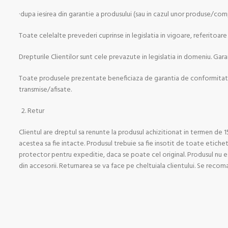
·dupa iesirea din garantie a produsului (sau in cazul unor produse/co
Toate celelalte prevederi cuprinse in legislatia in vigoare, referitoar
Drepturile Clientilor sunt cele prevazute in legislatia in domeniu. Ga
Toate produsele prezentate beneficiaza de garantia de conformitate 
transmise/afisate.
Retur
Clientul are dreptul sa renunte la produsul achizitionat in termen de 15
acestea sa fie intacte. Produsul trebuie sa fie insotit de toate etichet
protector pentru expeditie, daca se poate cel original. Produsul nu es
din accesorii. Returnarea se va face pe cheltuiala clientului. Se recoma