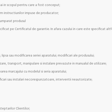
mai in scopul pentru care a fost conceput;
orm instructiunilor impuse de producator;
 cumparat produsul
icat pe Certificatul de garantie. In afara cazului in care este specificat altf
 lipsa sau modificarea seriei aparatului; modificari ale produsului;
are, transport, manipulare si instalare prevazute in manualul de utilizare;
rea marcajului cu modelul si seria aparatului;
icari sau instalari necorespunzatoare, interventii neautorizate;
teptarilor Clientilor;