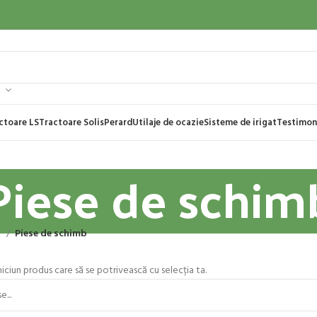
ctoare LS
Tractoare Solis
Perard
Utilaje de ocazie
Sisteme de irigat
Testimon
Piese de schim
e
Piese de schimb
niciun produs care să se potrivească cu selecția ta.