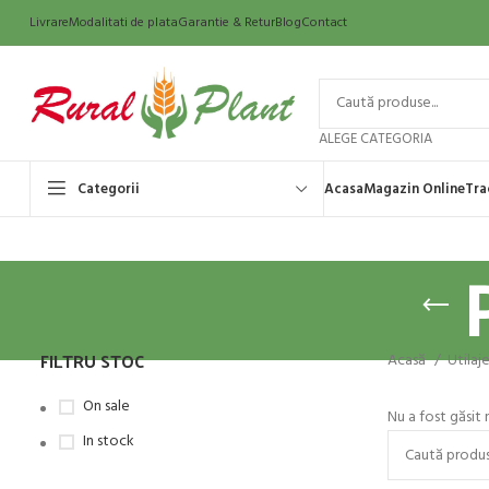
Livrare
Modalitati de plata
Garantie & Retur
Blog
Contact
ALEGE CATEGORIA
Categorii
Acasa
Magazin Online
Tra
FILTRU STOC
Acasă
Utilaj
On sale
Nu a fost găsit 
In stock