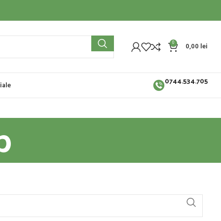
0
0,00
lei
0744.534.705
iale
b