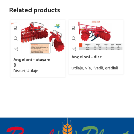
Related products
Angeloni – disc
Angeloni – atașare
combinat – în X , vie și
frontală
livadă
Utilaje
,
Vie, livadă, grădină
An
Discuri
,
Utilaje
c
Di