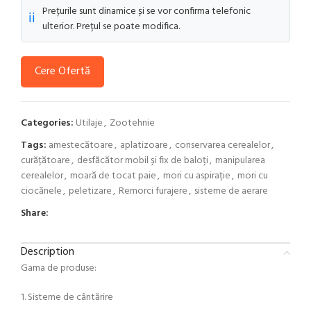
Prețurile sunt dinamice și se vor confirma telefonic
ℹ️
ulterior. Prețul se poate modifica.
Cere Ofertă
Categories:
Utilaje
,
Zootehnie
Tags:
amestecătoare
,
aplatizoare
,
conservarea cerealelor
,
curățătoare
,
desfăcător mobil și fix de baloți
,
manipularea
cerealelor
,
moară de tocat paie
,
mori cu aspirație
,
mori cu
ciocănele
,
peletizare
,
Remorci furajere
,
sisteme de aerare
Share:
Description
Gama de produse:
1. Sisteme de cântărire