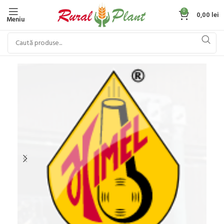
0
0,00
lei
Meniu