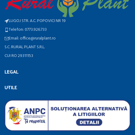
LUGOJ STR. A.C. POPOVICI NR 19
Telefon: 0773.926.733
Email: office@ruralplant.ro
S.C. RURAL PLANT S.R.L.
CUI RO 29311153
LEGAL
UTILE