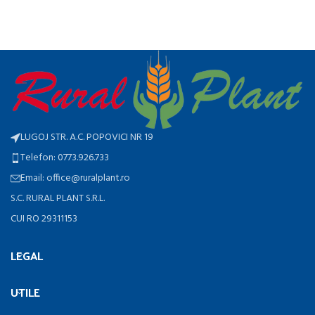
LUGOJ STR. A.C. POPOVICI NR 19
Telefon: 0773.926.733
Email: office@ruralplant.ro
S.C. RURAL PLANT S.R.L.
CUI RO 29311153
LEGAL
UTILE