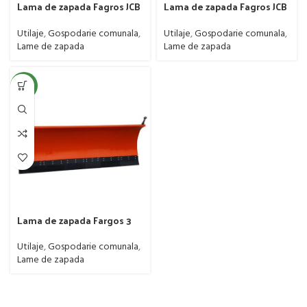
Lama de zapada Fagros JCB
Lama de zapada Fagros JCB
2.6 m, inaltime 1,03 m,
3 m, inaltime 1,03 m,
greutate 530 kg
greutate 560 kg
Utilaje
,
Gospodarie comunala
,
Utilaje
,
Gospodarie comunala
,
Lame de zapada
Lame de zapada
NEW
Lama de zapada Fargos 3
m, inaltime 1,03 m,
greutate 560 kg, prindere 3
Utilaje
,
Gospodarie comunala
,
PUNCTE + EURO
Lame de zapada