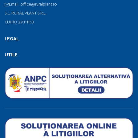
Email: office@ruralplant.ro
S.C. RURAL PLANT S.R.L.
CUI RO 29311153
LEGAL
UTILE