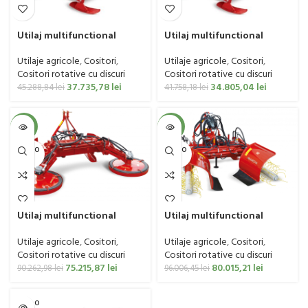
Utilaj multifunctional
Utilaj multifunctional
pentru livada pe partea
pentru vie pe partea
dreapta cu disc de taiere,
dreapta cu disc de taiere,
Utilaje agricole
,
Cositori
,
Utilaje agricole
,
Cositori
,
Gramegna, model TM-D85,
Gramegna, model TM- D68,
Cositori rotative cu discuri
Cositori rotative cu discuri
178 cm, 40 CP
160 cm, 40 CP
37.735,78
lei
34.805,04
lei
45.288,84
lei
41.758,18
lei
-17%
-17%
SOLD O
SOLD O
UT
UT
Utilaj multifunctional
Utilaj multifunctional
pentru vie si livada pe
pentru vie si livada pe
ambele parti, Gramegna,
ambele parti, Gramegna,
Utilaje agricole
,
Cositori
,
Utilaje agricole
,
Cositori
,
model TMD- D68, 145 cm,
model TMD- S92, 145 cm,
Cositori rotative cu discuri
Cositori rotative cu discuri
40-90 CP
40-90 CP
75.215,87
lei
80.015,21
lei
90.262,98
lei
96.006,45
lei
SOLD O