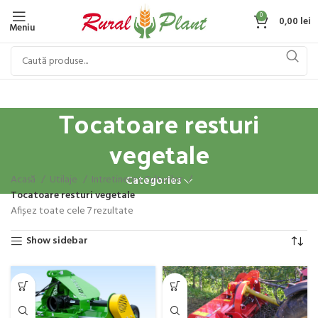
0
0,00
lei
Meniu
Tocatoare resturi
vegetale
Acasă
Utilaje
Intretinerea Culturilor
Categories
Tocatoare resturi vegetale
Afișez toate cele 7 rezultate
Show sidebar