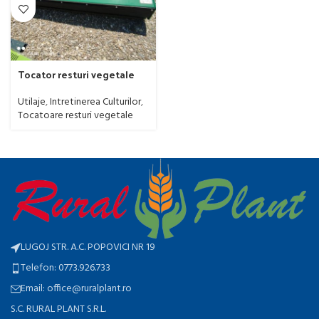
Tocator resturi vegetale
GEO, model DPS175, cu
cardan cu ambreiaj, 40-80
Utilaje
,
Intretinerea Culturilor
,
CP, produs nou, matricola
Tocatoare resturi vegetale
2020, stoc Ploiesti
LUGOJ STR. A.C. POPOVICI NR 19
Telefon: 0773.926.733
Email: office@ruralplant.ro
S.C. RURAL PLANT S.R.L.