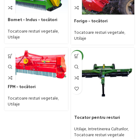
Bomet – Indus – tocători
Forigo – tocători
Tocatoare resturi vegetale
,
Tocatoare resturi vegetale
,
Utilaje
Utilaje
NEW
FPM – tocători
Tocatoare resturi vegetale
,
Utilaje
Tocator pentru resturi
vegetale 3,2 metri, Imum,
model Greuceanu KR3.2,
Utilaje
,
Intretinerea Culturilor
,
tractat, minim 40 CP
Tocatoare resturi vegetale