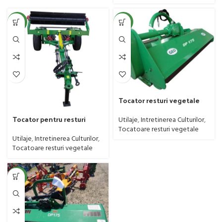
NEW
NEW
Tocator resturi vegetale
GEO cu deplasare
Tocator pentru resturi
hidraulica, model DP, cu
Utilaje
,
Intretinerea Culturilor
,
vegetale 6 metri, Imum,
cardan, 40-80 CP
Tocatoare resturi vegetale
model Greuceanu KR6.0,
Utilaje
,
Intretinerea Culturilor
,
tractat, minim 80 CP
Tocatoare resturi vegetale
NEW