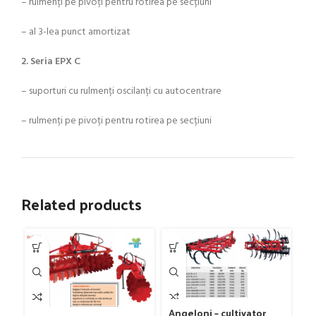
– rulmenți pe pivoți pentru rotirea pe secțiuni
– al 3-lea punct amortizat
2. Seria EPX C
– suporturi cu rulmenți oscilanți cu autocentrare
– rulmenți pe pivoți pentru rotirea pe secțiuni
Related products
Angeloni – cultivator
An