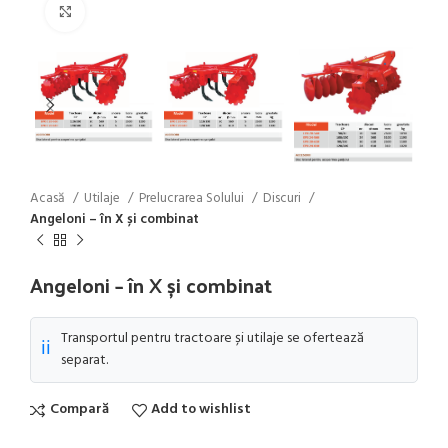
Click to enlarge
Acasă
Utilaje
Prelucrarea Solului
Discuri
Angeloni – în X și combinat
Angeloni – în X și combinat
Transportul pentru tractoare și utilaje se ofertează
ℹ️
separat.
Compară
Add to wishlist