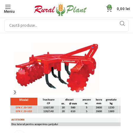
0
0,00
lei
Meniu