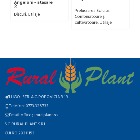
Angeloni – atașare
Chisel
co
frontală
li
Prelucrarea Solului
,
Ut
Discuri
,
Utilaje
Combinatoare și
cultivatoare
,
Utilaje
LUGOJ STR. A.C. POPOVICI NR 19
Telefon: 0773.926.733
Email: office@ruralplant.ro
S.C. RURAL PLANT S.R.L.
CUI RO 29311153