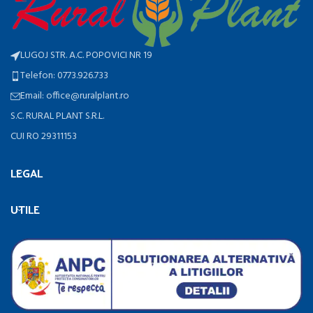
LUGOJ STR. A.C. POPOVICI NR 19
Telefon: 0773.926.733
Email: office@ruralplant.ro
S.C. RURAL PLANT S.R.L.
CUI RO 29311153
LEGAL
UTILE