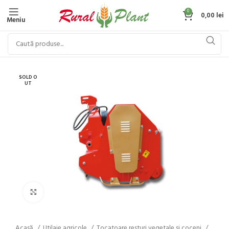
0
0,00
lei
Meniu
SOLD O
UT
Click to enlarge
Acasă
Utilaje agricole
Tocatoare resturi vegetale si coceni