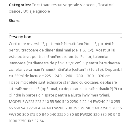
Categories:
Tocatoare resturi vegetale si coceni
,
Tocatori
clasice
,
Utilaje agricole
Share:
Description
Cositoare reversibil?, puternic? ?i multifunc?ional?, potrivit?
pentru tractoare de dimensiuni mari (de la 65 CP). Acest utilaj
este potrivit pentru m?run?irea ierbii, tufi?urilor, tulpinilor
lemnoase (cu diametre de pân? la 5/6 cm) ?i pentru între?inerea
zonelor verzi mari ?i neîns?mân?ate (culturi înl?turate). Disponibil
cu l??imi de lucru de 225 – 240 – 260 – 280 – 300 – 320 cm.
Toate modelele sunt echipate standard cu ciocane, deplasare
lateral? mecanic? (op?ional, cu deplasare lateral? hidraulic?) ?i cu
cilindru în partea din spate pentru a ajusta în?l?imea t?ierii.
MODEL FW225 225 240 55 560 540 2250 4 22 44 FW240 240 255
65 650 540 2250 4 24 48 FW280 280 295 75 740 540 2250 5 28 56
FW300 300 315 90 840 540 2250 5 30 60 FW320 320 335 90 940
1000 2250 1X5 32 64