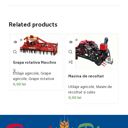
Related products
SOLD O
SOLD O
SOL
UT
UT
U
Grapa rotativa Maschio
Gaspardo model
DOMINATOR DM RAPIDO
Utilaje agricole
,
Grape
Pl
Masina de recoltat
4000 PLUS
agricole
,
Grape rotative
mo
usturoi (2 randuri) cu
0,00
lei
tr
Ut
sistem de prindere
Utilaje agricole
,
Masini de
ag
ERME model RL 2, 70 CP
recoltat si cules
0
0,00
lei