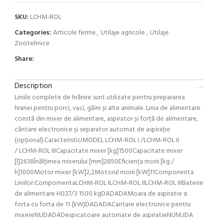
SKU:
LCHM-ROL
Categories:
Articole ferme
,
Utilaje agricole
,
Utilaje
Zootehnice
Share:
Description
Liniile complete de hrănire sunt utilizate pentru prepararea
hranei pentru porci, vaci, găini și alte animale. Linia de alimentare
constă din mixer de alimentare, aspirator și forță de alimentare,
cântare electronice și separator automat de aspirație
(opțional).CaracteristiciMODEL LCHM-ROL I /LCHM-ROL II
/ LCHM-ROL IIICapacitate mixer [kg]1500Capacitate mixer
[l]2638Înălțimea mixerului [mm]2850Eficiența morii [kg /
h]1000Motor mixer [kW]2,2Motorul morii [kW]11Componenta
Liniilor:CompomentaLCHM-ROL ILCHM-ROL IILCHM-ROL IIIBaterie
de alimentare H037/3 1500 kgDADADAMoara de aspiratie si
forta cu forta de 11 (kW)DADADACantare electronice pentru
mixereNUDADADespicatoare automate de aspiratieNUNUDA