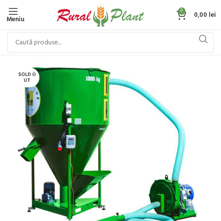
0
0,00
lei
Meniu
SOLD O
UT