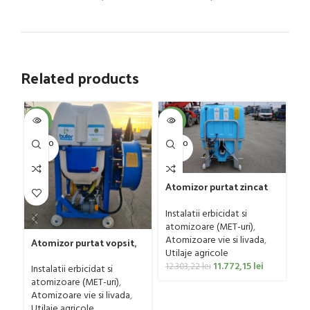
Related products
SOL
-4%
-4%
U
SOLD O
SOLD O
UT
UT
Atomizor purtat zincat
pentru vie si livada
Bufer, model Ronda,
Instalatii erbicidat si
300 litri
atomizoare (MET-uri)
,
Atomizoare vie si livada
,
Atomizor purtat vopsit,
Utilaje agricole
pentru vie si livada
F
11.772,15
lei
Bufer, model Ronda
12.303,22
lei
Instalatii erbicidat si
mo
Clasic, 200 litri
atomizoare (MET-uri)
,
Ut
Atomizoare vie si livada
,
p
Utilaje agricole