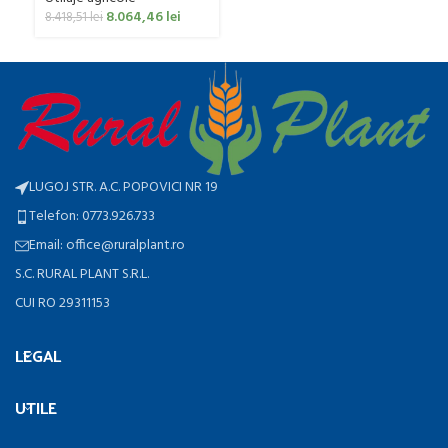
0
8.064,46
lei
8.418,51
lei
LUGOJ STR. A.C. POPOVICI NR 19
Telefon: 0773.926.733
Email: office@ruralplant.ro
S.C. RURAL PLANT S.R.L.
CUI RO 29311153
LEGAL
UTILE