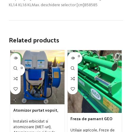
KL1.4 KL1.6 KLMax. deschidere selector [cm]858585
Related products
SOLD O
SOL
-4%
UT
U
SOLD O
UT
Gr
G
Ut
Atomizor purtat vopsit,
ag
pentru vie si livada
Freza de pamant GEO
0
Bufer, model Ronda
Instalatii erbicidat si
model IGNH, 30-60 CP
Clasic, 200 litri
atomizoare (MET-uri)
,
Utilaje agricole
,
Freze de