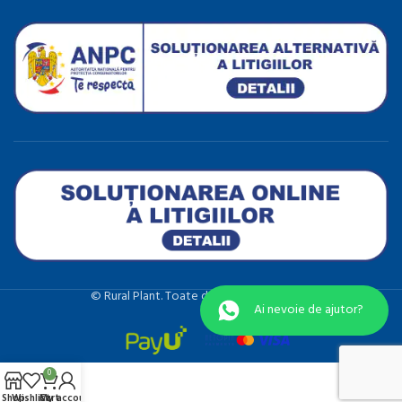
©️ Rural Plant. Toate drepturile rezervate.
Ai nevoie de ajutor?
0
Shop
Wishlist
Cart
My account