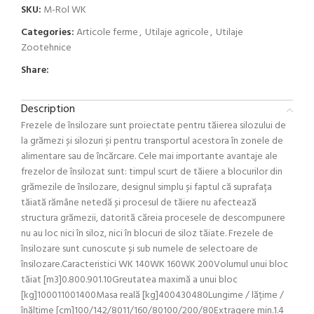
SKU:
M-Rol WK
Categories:
Articole ferme
,
Utilaje agricole
,
Utilaje
Zootehnice
Share:
Description
Frezele de însilozare sunt proiectate pentru tăierea silozului de
la grămezi și silozuri și pentru transportul acestora în zonele de
alimentare sau de încărcare. Cele mai importante avantaje ale
frezelor de însilozat sunt: ​​timpul scurt de tăiere a blocurilor din
grămezile de însilozare, designul simplu și faptul că suprafața
tăiată rămâne netedă și procesul de tăiere nu afectează
structura grămezii, datorită căreia procesele de descompunere
nu au loc nici în siloz, nici în blocuri de siloz tăiate. Frezele de
însilozare sunt cunoscute și sub numele de selectoare de
însilozare.Caracteristici WK 140WK 160WK 200Volumul unui bloc
tăiat [m3]0.800.901.10Greutatea maximă a unui bloc
[kg]100011001400Masa reală [kg]400430480Lungime / lățime /
înălțime [cm]100/142/8011/160/80100/200/80Extragere min.1.4