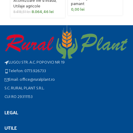
Atomizoare vie si livada
,
pamant
Utilaje agricole
0,00
lei
8.064,46
lei
8.418,51
lei
LUGOJ STR. A.C. POPOVICI NR 19
Telefon: 0773.926.733
Email: office@ruralplant.ro
S.C. RURAL PLANT S.R.L.
CUI RO 29311153
LEGAL
UTILE