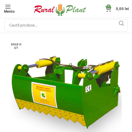
0
0,00
lei
Meniu
SOLD O
UT