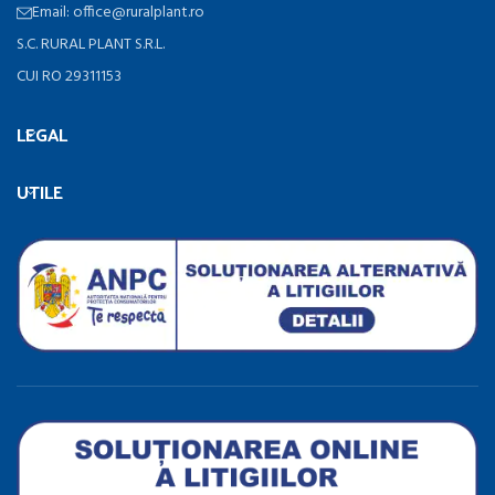
Email: office@ruralplant.ro
S.C. RURAL PLANT S.R.L.
CUI RO 29311153
LEGAL
UTILE