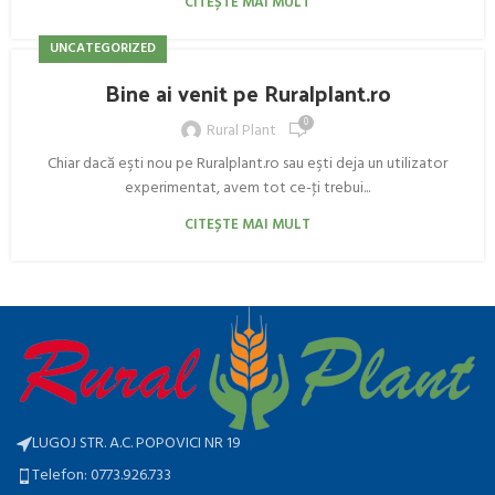
CITEȘTE MAI MULT
UNCATEGORIZED
Bine ai venit pe Ruralplant.ro
0
Rural Plant
Chiar dacă eşti nou pe Ruralplant.ro sau eşti deja un utilizator
experimentat, avem tot ce-ţi trebui...
CITEȘTE MAI MULT
LUGOJ STR. A.C. POPOVICI NR 19
Telefon: 0773.926.733