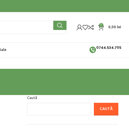
0
0,00
lei
0744.534.705
iale
Caută
CAUTĂ