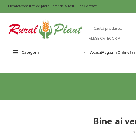
Livrare
Modalitati de plata
Garantie & Retur
Blog
Contact
ALEGE CATEGORIA
Categorii
Acasa
Magazin Online
Tra
Bine ai ve
Po