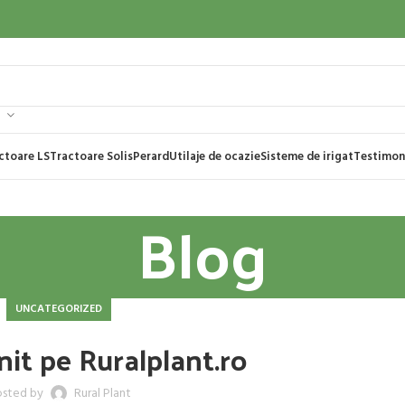
ctoare LS
Tractoare Solis
Perard
Utilaje de ocazie
Sisteme de irigat
Testimon
Blog
UNCATEGORIZED
nit pe Ruralplant.ro
sted by
Rural Plant