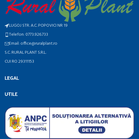
LUGOJ STR. A.C. POPOVICI NR 19
Telefon: 0773.926.733
Email: office@ruralplant.ro
S.C. RURAL PLANT S.R.L.
CUI RO 29311153
LEGAL
UTILE