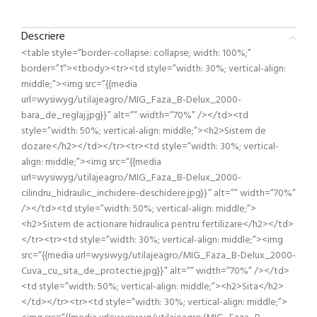
Descriere
<table style=”border-collapse: collapse; width: 100%;”
border=”1″><tbody><tr><td style=”width: 30%; vertical-align:
middle;”><img src=”{{media
url=wysiwyg/utilajeagro/MIG_Faza_B-Delux_2000-
bara_de_reglaj.jpg}}” alt=”” width=”70%” /></td><td
style=”width: 50%; vertical-align: middle;”><h2>Sistem de
dozare</h2></td></tr><tr><td style=”width: 30%; vertical-
align: middle;”><img src=”{{media
url=wysiwyg/utilajeagro/MIG_Faza_B-Delux_2000-
cilindru_hidraulic_inchidere-deschidere.jpg}}” alt=”” width=”70%”
/></td><td style=”width: 50%; vertical-align: middle;”>
<h2>Sistem de actionare hidraulica pentru fertilizare</h2></td>
</tr><tr><td style=”width: 30%; vertical-align: middle;”><img
src=”{{media url=wysiwyg/utilajeagro/MIG_Faza_B-Delux_2000-
Cuva_cu_sita_de_protectie.jpg}}” alt=”” width=”70%” /></td>
<td style=”width: 50%; vertical-align: middle;”><h2>Sita</h2>
</td></tr><tr><td style=”width: 30%; vertical-align: middle;”>