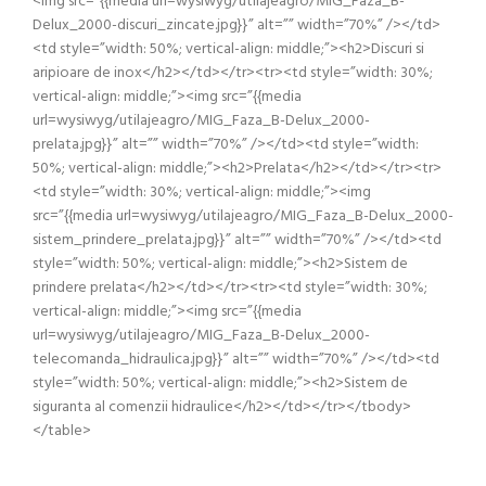
<img src=”{{media url=wysiwyg/utilajeagro/MIG_Faza_B-
Delux_2000-discuri_zincate.jpg}}” alt=”” width=”70%” /></td>
<td style=”width: 50%; vertical-align: middle;”><h2>Discuri si
aripioare de inox</h2></td></tr><tr><td style=”width: 30%;
vertical-align: middle;”><img src=”{{media
url=wysiwyg/utilajeagro/MIG_Faza_B-Delux_2000-
prelata.jpg}}” alt=”” width=”70%” /></td><td style=”width:
50%; vertical-align: middle;”><h2>Prelata</h2></td></tr><tr>
<td style=”width: 30%; vertical-align: middle;”><img
src=”{{media url=wysiwyg/utilajeagro/MIG_Faza_B-Delux_2000-
sistem_prindere_prelata.jpg}}” alt=”” width=”70%” /></td><td
style=”width: 50%; vertical-align: middle;”><h2>Sistem de
prindere prelata</h2></td></tr><tr><td style=”width: 30%;
vertical-align: middle;”><img src=”{{media
url=wysiwyg/utilajeagro/MIG_Faza_B-Delux_2000-
telecomanda_hidraulica.jpg}}” alt=”” width=”70%” /></td><td
style=”width: 50%; vertical-align: middle;”><h2>Sistem de
siguranta al comenzii hidraulice</h2></td></tr></tbody>
</table>