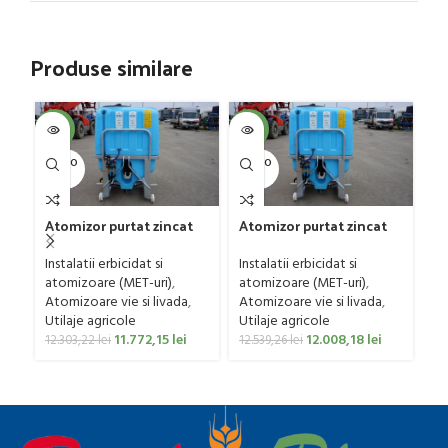
Produse similare
SOL
-4%
-4%
U
SOLD O
SOLD O
UT
UT
Atomizor purtat zincat
Atomizor purtat zincat
pentru vie si livada
pentru vie si livada
Ma
Bufer, model Ronda,
Bufer, model Ronda,
Instalatii erbicidat si
Instalatii erbicidat si
us
300 litri
400 litri
atomizoare (MET-uri)
,
atomizoare (MET-uri)
,
si
Ut
Atomizoare vie si livada
,
Atomizoare vie si livada
,
ER
re
Utilaje agricole
Utilaje agricole
0
11.772,15
lei
12.008,18
lei
12.303,22
lei
12.539,26
lei