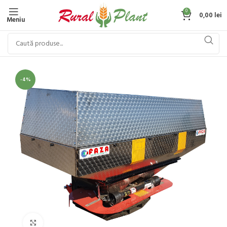
0
0,00
lei
Meniu
-4%
Click to enlarge