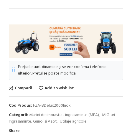
Prețurile sunt dinamice și se vor confirma telefonic
ℹ️
ulterior. Prețul se poate modifica.
Compară
Add to wishlist
Cod Produs:
FZA-BDelux2000Inox
Categorii:
Masini de imprastiat ingrasaminte (MEA)
,
MIG-uri
Ingrasaminte, Gunoi si Azot
,
Utilaje agricole
Share: