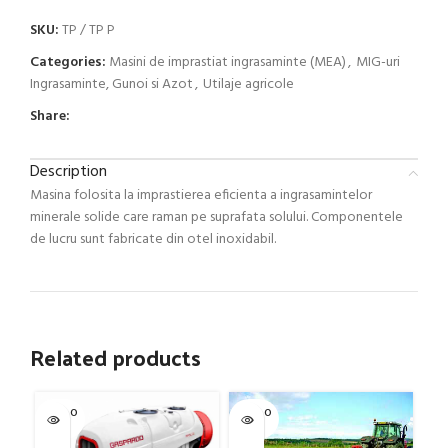
SKU:
TP / TP P
Categories:
Masini de imprastiat ingrasaminte (MEA)
,
MIG-uri
Ingrasaminte, Gunoi si Azot
,
Utilaje agricole
Share:
Description
Masina folosita la imprastierea eficienta a ingrasamintelor
minerale solide care raman pe suprafata solului. Componentele
de lucru sunt fabricate din otel inoxidabil.
Related products
SOLD O
SOLD O
SOL
UT
UT
U