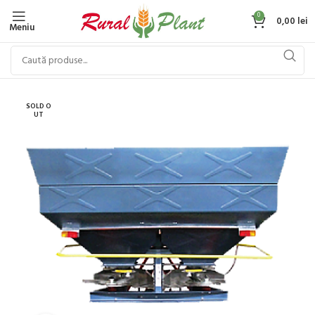
0
0,00
lei
Meniu
SOLD O
UT