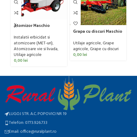
Atomizor Maschio
Grapa cu discuri Maschio
Gaspardo model Futura
Gr
Gaspardo model MX 400
Avant 1000/800/121 E
Instalatii erbicidat si
Fa
Utilaje agricole
,
Grape
atomizoare (MET-uri)
,
Ut
agricole
,
Grape cu discuri
Atomizoare vie si livada
,
ag
0,00
lei
Utilaje agricole
0
0,00
lei
LUGOJ STR. A.C. POPOVICI NR 19
Telefon: 0773.926.733
Email: office@ruralplant.ro